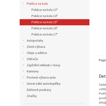
n
Poklice na kola
e
Poklice na kola 13"
l
Poklice na kola 14"
Poklice na kola 15"
Poklice na kola 16"
Poklice na kola 17"
Autopotahy
Zimní výbava
Oleje a aditiva
Stěrače
Popi
Zajištění nákladu + boxy
Kamiony
Det
Povinná výbava auta
Univerzální autodoplňky
Sada
vzhl
Dárkové poukazy
Potř
Značky
prod
info