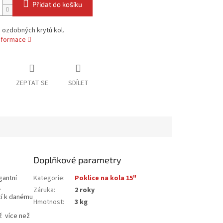
Přidat do košíku
 ozdobných krytů kol.
informace
ZEPTAT SE
SDÍLET
Doplňkové parametry
gantní
Kategorie
:
Poklice na kola 15"
ž.
Záruka
:
2 roky
cí k danému
Hmotnost
:
3 kg
ž více než