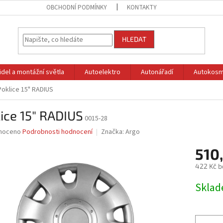
OBCHODNÍ PODMÍNKY
KONTAKTY
HLEDAT
idel a montážní světla
Autoelektro
Autonářadí
Autokosm
Poklice 15" RADIUS
ice 15" RADIUS
0015-28
né
noceno
Podrobnosti hodnocení
Značka:
Argo
ní
510
u
422 Kč b
Měrná
Skla
cena:
ek.