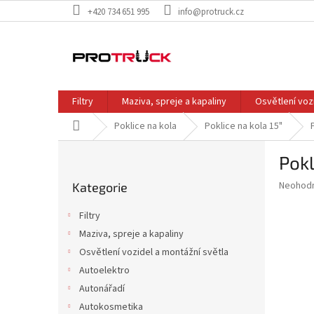
Přejít
+420 734 651 995
info@protruck.cz
na
obsah
Filtry
Maziva, spreje a kapaliny
Osvětlení voz
Domů
Poklice na kola
Poklice na kola 15"
P
Pokl
o
Přeskočit
s
Průměr
Neohod
Kategorie
kategorie
t
hodnoce
r
produkt
Filtry
a
je
Maziva, spreje a kapaliny
0,0
n
z
Osvětlení vozidel a montážní světla
n
5
í
Autoelektro
hvězdič
p
Autonářadí
a
Autokosmetika