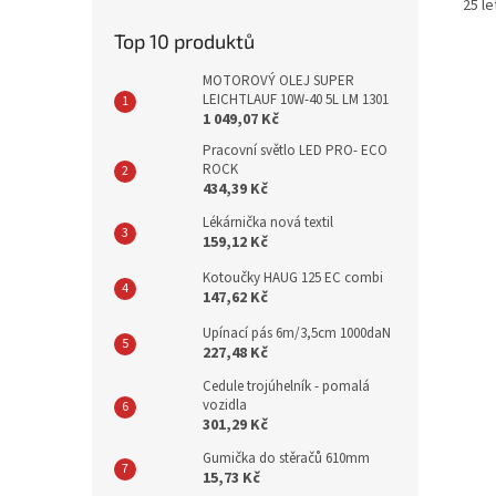
25 le
Top 10 produktů
MOTOROVÝ OLEJ SUPER
LEICHTLAUF 10W-40 5L LM 1301
1 049,07 Kč
Pracovní světlo LED PRO- ECO
ROCK
434,39 Kč
Lékárnička nová textil
159,12 Kč
Kotoučky HAUG 125 EC combi
147,62 Kč
Upínací pás 6m/3,5cm 1000daN
227,48 Kč
Cedule trojúhelník - pomalá
vozidla
301,29 Kč
Gumička do stěračů 610mm
15,73 Kč