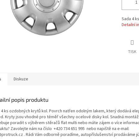
Sada 4 ks
Detailní 
TISK
s
Diskuze
ailní popis produktu
 4 ks ozdobných krytů kol. Povrch natřen odolným lakem, který dodává ele
ed. Kryty jsou vhodné pro téměř všechny ocelové disky kol. Snadná montá
ebuje poradit s výběrem stěračů flat multi nebo máte zájem o více informa
uktu? Zavolejte nám na číslo +420 734 651 995 nebo napiště na e-mail:
@protruck.cz . Rádi Vám odborně poradíme, autopříslušenství prodáváme ji