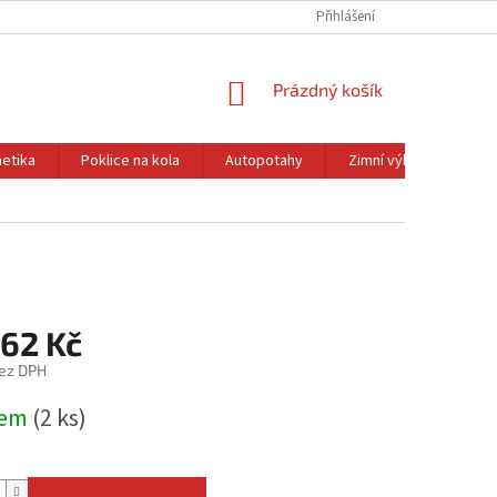
Přihlášení
NÁKUPNÍ
Prázdný košík
KOŠÍK
etika
Poklice na kola
Autopotahy
Zimní výbava
Ol
,62 Kč
ez DPH
dem
(2 ks)