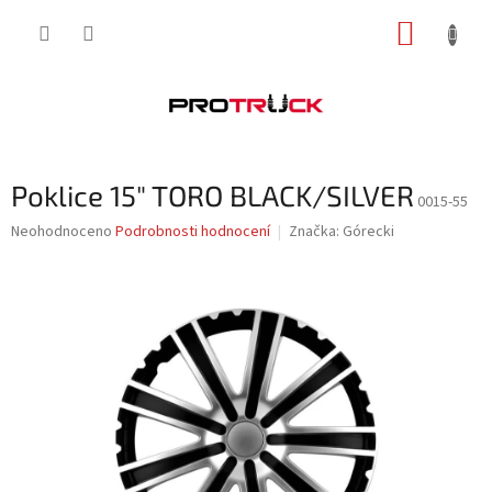
Přejít
NÁKUP
na
obsah
KOŠÍK
Poklice 15" TORO BLACK/SILVER
0015-55
Průměrné
Neohodnoceno
Podrobnosti hodnocení
Značka:
Górecki
hodnocení
produktu
je
0,0
z
5
hvězdiček.