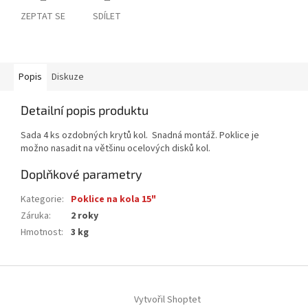
ZEPTAT SE
SDÍLET
Popis
Diskuze
Detailní popis produktu
Sada 4 ks ozdobných krytů kol. Snadná montáž. Poklice je
možno nasadit na většinu ocelových disků kol.
Doplňkové parametry
Kategorie
:
Poklice na kola 15"
Záruka
:
2 roky
Hmotnost
:
3 kg
Z
á
Vytvořil Shoptet
p