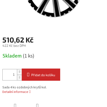
510,62 Kč
422 Kč bez DPH
Měrná
Skladem
(1 ks)
cena:
Přidat do košíku
Sada 4 ks ozdobných krytů kol.
Detailní informace