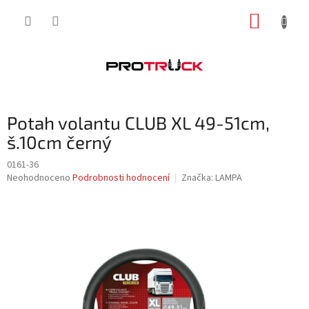
Přejít
NÁKUP
na
obsah
KOŠÍK
Potah volantu CLUB XL 49-51cm,
š.10cm černý
0161-36
Průměrné
Neohodnoceno
Podrobnosti hodnocení
Značka:
LAMPA
hodnocení
produktu
je
0,0
z
5
hvězdiček.