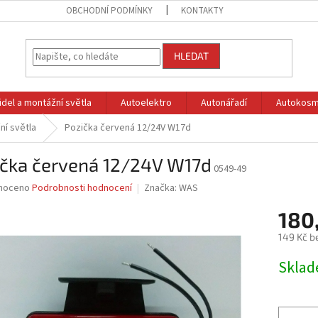
OBCHODNÍ PODMÍNKY
KONTAKTY
HLEDAT
idel a montážní světla
Autoelektro
Autonářadí
Autokosm
ní světla
Pozička červená 12/24V W17d
ička červená 12/24V W17d
0549-49
né
noceno
Podrobnosti hodnocení
Značka:
WAS
ní
180
u
149 Kč b
Měrná
Skla
cena:
ek.