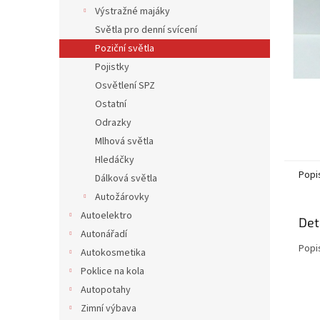
n
Výstražné majáky
e
Světla pro denní svícení
l
Poziční světla
Pojistky
Osvětlení SPZ
Ostatní
Odrazky
Mlhová světla
Hledáčky
Popi
Dálková světla
Autožárovky
Autoelektro
Det
Autonářadí
Popi
Autokosmetika
Poklice na kola
Autopotahy
Zimní výbava