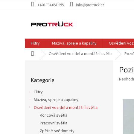
Přejít
+420 734 651 995
info@protruck.cz
na
obsah
Filtry
Maziva, spreje a kapaliny
Osvětlení voz
Domů
Osvětlení vozidel a montážní světla
Pozič
P
Poz
o
Přeskočit
s
Průměr
Neohod
Kategorie
kategorie
t
hodnoce
r
produkt
Filtry
a
je
Maziva, spreje a kapaliny
0,0
n
z
Osvětlení vozidel a montážní světla
n
5
í
Koncová světla
hvězdič
p
Pracovní světla
a
Zpětné světlomety