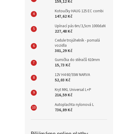
159,12 Kč
Kotoučky HAUG 125 EC combi
147,62 Kč
Upínací pás 6m/3,5cm 1000daN
227,48 Kč
Cedule trojúhelník - pomalá
vozidla
301,29 Kč
Gumička do stěračů 610mm
15,73 Kč
12V H4 60/55W NARVA
52,03 Kč
Kryt MKL Universal L+P
216,59 Kč
Autoplachta nylonová L
736,89 Kč
Přijímáme online platby