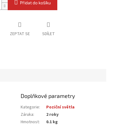
Přidat do košíku
ZEPTAT SE
SDÍLET
Doplňkové parametry
Kategorie
:
Poziční světla
Záruka
:
2 roky
Hmotnost
:
0.1 kg