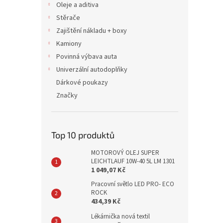
Oleje a aditiva
Stěrače
Zajištění nákladu + boxy
Kamiony
Povinná výbava auta
Univerzální autodoplňky
Dárkové poukazy
Značky
Top 10 produktů
MOTOROVÝ OLEJ SUPER
LEICHTLAUF 10W-40 5L LM 1301
1 049,07 Kč
Pracovní světlo LED PRO- ECO
ROCK
434,39 Kč
Lékárnička nová textil