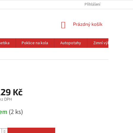
Přihlášení
NÁKUPNÍ
Prázdný košík
KOŠÍK
etika
Poklice na kola
Autopotahy
Zimní výbava
Ol
,29 Kč
ez DPH
dem
(2 ks)