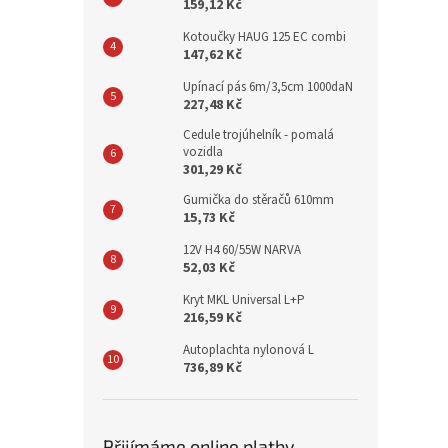
159,12 Kč
Kotoučky HAUG 125 EC combi
147,62 Kč
Upínací pás 6m/3,5cm 1000daN
227,48 Kč
Cedule trojúhelník - pomalá
vozidla
301,29 Kč
Gumička do stěračů 610mm
15,73 Kč
12V H4 60/55W NARVA
52,03 Kč
Kryt MKL Universal L+P
216,59 Kč
Autoplachta nylonová L
736,89 Kč
Přijímáme online platby