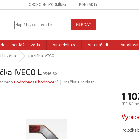
OBCHODNÍ PODMÍNKY
KONTAKTY
HLEDAT
idel a montážní světla
Autoelektro
Autonářadí
Autokosm
ní světla
pozička IVECO L
čka IVECO L
0546-60
né
noceno
Podrobnosti hodnocení
Značka:
Proplast
ní
1 10
u
911 Kč b
Měrná
Vypro
cena:
ek.
Položka 