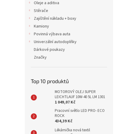
Oleje a aditiva
Stěrače
Zajištění nákladu + boxy
Kamiony
Povinná výbava auta
Univerzální autodoplňky
Dárkové poukazy
Značky
Top 10 produktů
MOTOROVÝ OLEJ SUPER
LEICHTLAUF 10W-40 5L LM 1301
1 049,07 Kč
Pracovní světlo LED PRO- ECO
ROCK
434,39 Kč
Lékárnička nová textil