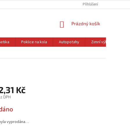
Přihlášení
NÁKUPNÍ
Prázdný košík
KOŠÍK
etika
Poklice na kola
Autopotahy
Zimní výbava
Ol
2,31 Kč
ez DPH
dáno
byla vyprodána…