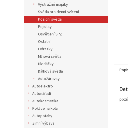
n
Výstražné majáky
e
Světla pro denní svícení
l
Poziční světla
Pojistky
Osvětlení SPZ
Ostatní
Odrazky
Mlhová světla
Hledáčky
Popi
Dálková světla
Autožárovky
Autoelektro
Det
Autonářadí
pozi
Autokosmetika
Poklice na kola
Autopotahy
Zimní výbava