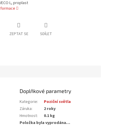
VECO L, proplast
informace
ZEPTAT SE
SDÍLET
Doplňkové parametry
Kategorie
:
Poziční světla
Záruka
:
2 roky
Hmotnost
:
0.1 kg
Položka byla vyprodána…