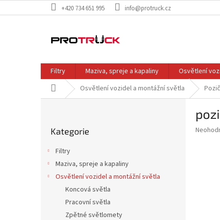
Přejít
+420 734 651 995
info@protruck.cz
na
obsah
Filtry
Maziva, spreje a kapaliny
Osvětlení voz
Domů
Osvětlení vozidel a montážní světla
Pozič
P
pozi
o
Přeskočit
s
Průměr
Neohod
Kategorie
kategorie
t
hodnoce
r
produkt
Filtry
a
je
Maziva, spreje a kapaliny
0,0
n
z
Osvětlení vozidel a montážní světla
n
5
í
Koncová světla
hvězdič
p
Pracovní světla
a
Zpětné světlomety