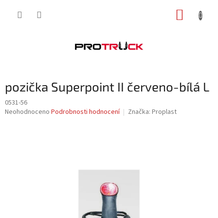
Přejít
NÁKUP
na
obsah
KOŠÍK
pozička Superpoint II červeno-bílá L
0531-56
Průměrné
Neohodnoceno
Podrobnosti hodnocení
Značka:
Proplast
hodnocení
produktu
je
0,0
z
5
hvězdiček.