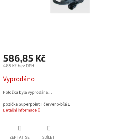
586,85 Kč
485 Kč bez DPH
Měrná
Vyprodáno
cena:
Položka byla vyprodána…
pozička Superpoint II červeno-bílá L
Detailní informace
ZEPTAT SE
SDÍLET