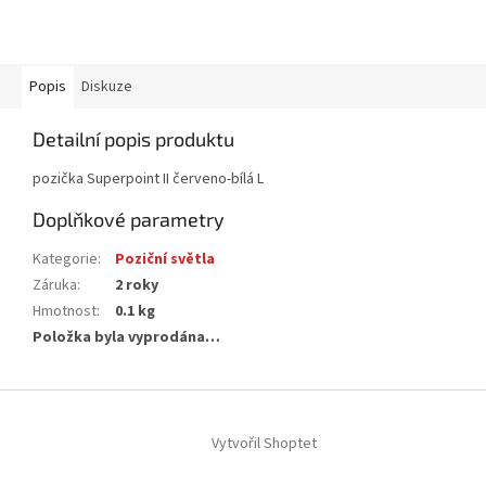
Popis
Diskuze
Detailní popis produktu
pozička Superpoint II červeno-bílá L
Doplňkové parametry
Kategorie
:
Poziční světla
Záruka
:
2 roky
Hmotnost
:
0.1 kg
Položka byla vyprodána…
Z
á
Vytvořil Shoptet
p
a