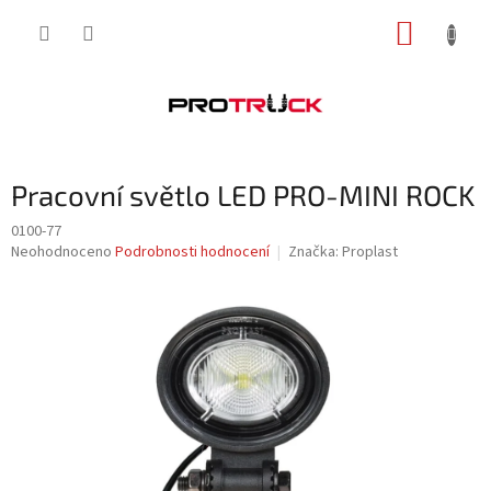
Přejít
NÁKUP
na
obsah
KOŠÍK
Pracovní světlo LED PRO-MINI ROCK
0100-77
Průměrné
Neohodnoceno
Podrobnosti hodnocení
Značka:
Proplast
hodnocení
produktu
je
0,0
z
5
hvězdiček.