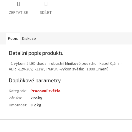
ZEPTAT SE
SDÍLET
Popis
Diskuze
Detailní popis produktu
-1 výkonná LED dioda -robustní hliníkové pouzdro -kabel 0,5m -
ADR -12V-36V, -11W, IP6K9K -výkon světla: 1000 lumenů
Doplňkové parametry
Kategorie
:
Pracovní světla
Záruka
:
2 roky
Hmotnost
:
0.2 kg
Z
á