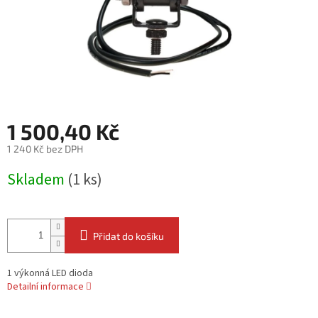
1 500,40 Kč
1 240 Kč bez DPH
Měrná
Skladem
(1 ks)
cena:
Přidat do košíku
1 výkonná LED dioda
Detailní informace