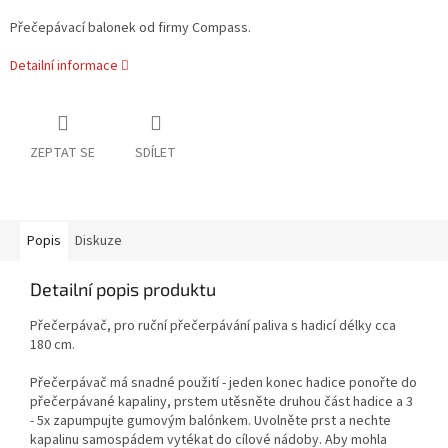
Přečepávací balonek od firmy Compass.
Detailní informace
ZEPTAT SE
SDÍLET
Popis
Diskuze
Detailní popis produktu
Přečerpávač, pro ruční přečerpávání paliva s hadicí délky cca
180 cm.
Přečerpávač má snadné použití - jeden konec hadice ponořte do
přečerpávané kapaliny, prstem utěsněte druhou část hadice a 3
- 5x zapumpujte gumovým balónkem. Uvolněte prst a nechte
kapalinu samospádem vytékat do cílové nádoby. Aby mohla