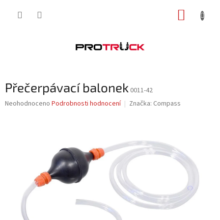
Přejít
NÁKUP
na
obsah
KOŠÍK
Přečerpávací balonek
0011-42
Průměrné
Neohodnoceno
Podrobnosti hodnocení
Značka:
Compass
hodnocení
produktu
je
0,0
z
5
hvězdiček.