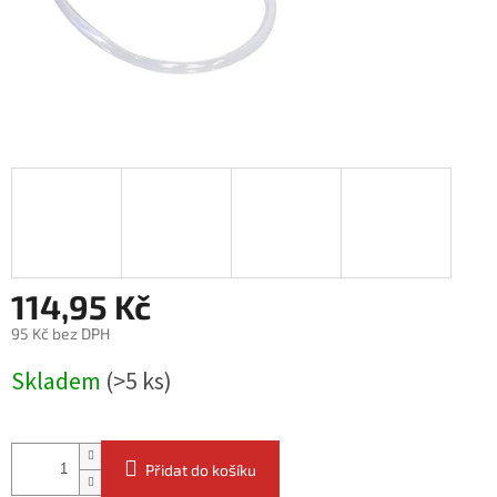
114,95 Kč
95 Kč bez DPH
Měrná
Skladem
(>5 ks)
cena:
Přidat do košíku