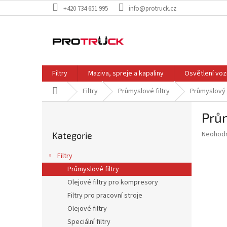
Přejít
+420 734 651 995
info@protruck.cz
na
obsah
Filtry
Maziva, spreje a kapaliny
Osvětlení voz
Domů
Filtry
Průmyslové filtry
Průmyslový f
P
Prům
o
Přeskočit
s
Průměr
Neohod
Kategorie
kategorie
t
hodnoce
r
produkt
Filtry
a
je
Průmyslové filtry
0,0
n
z
Olejové filtry pro kompresory
n
5
í
Filtry pro pracovní stroje
hvězdič
p
Olejové filtry
a
Speciální filtry