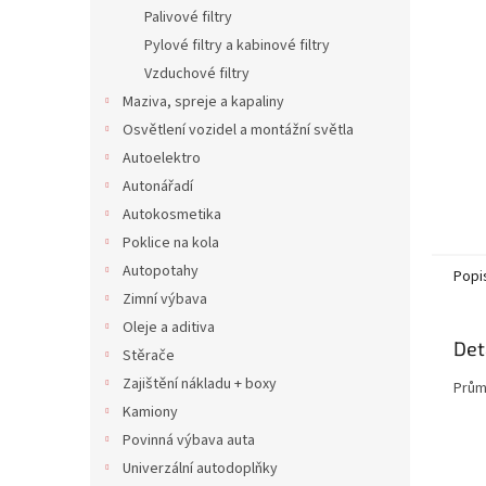
n
Palivové filtry
e
Pylové filtry a kabinové filtry
l
Vzduchové filtry
Maziva, spreje a kapaliny
Osvětlení vozidel a montážní světla
Autoelektro
Autonářadí
Autokosmetika
Poklice na kola
Autopotahy
Popi
Zimní výbava
Oleje a aditiva
Det
Stěrače
Zajištění nákladu + boxy
Průmy
Kamiony
Povinná výbava auta
Univerzální autodoplňky