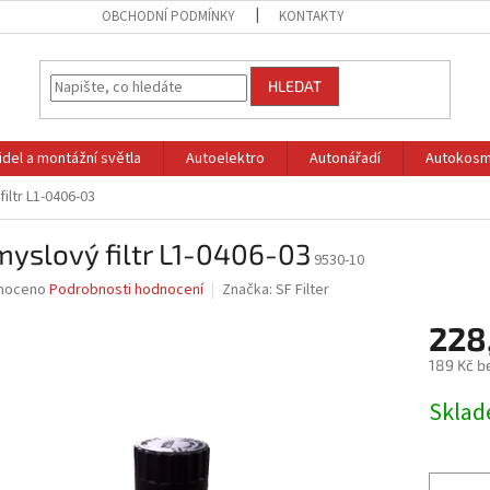
OBCHODNÍ PODMÍNKY
KONTAKTY
HLEDAT
idel a montážní světla
Autoelektro
Autonářadí
Autokosm
iltr L1-0406-03
yslový filtr L1-0406-03
9530-10
né
noceno
Podrobnosti hodnocení
Značka:
SF Filter
ní
228
u
189 Kč b
Měrná
Skla
cena:
ek.