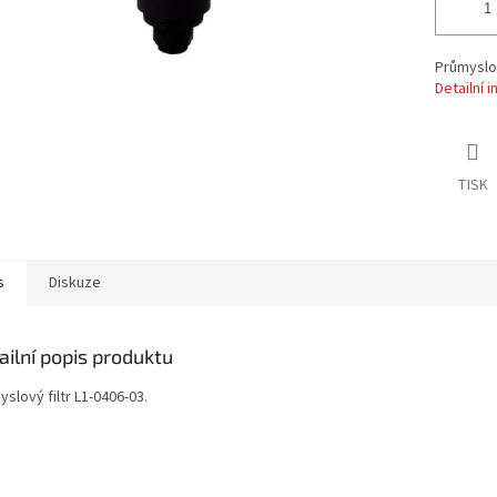
Průmyslov
Detailní 
TISK
s
Diskuze
ailní popis produktu
slový filtr L1-0406-03.