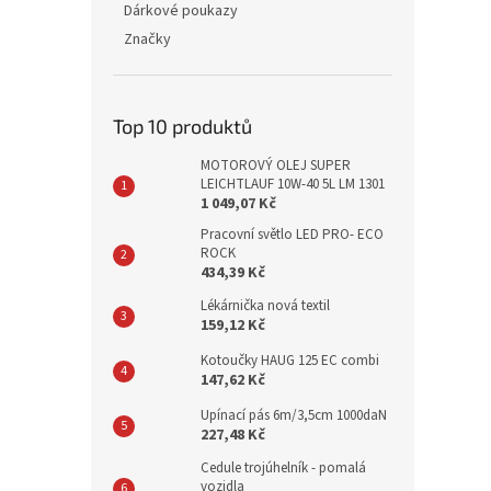
Dárkové poukazy
Značky
Top 10 produktů
MOTOROVÝ OLEJ SUPER
LEICHTLAUF 10W-40 5L LM 1301
1 049,07 Kč
Pracovní světlo LED PRO- ECO
ROCK
434,39 Kč
Lékárnička nová textil
159,12 Kč
Kotoučky HAUG 125 EC combi
147,62 Kč
Upínací pás 6m/3,5cm 1000daN
227,48 Kč
Cedule trojúhelník - pomalá
vozidla