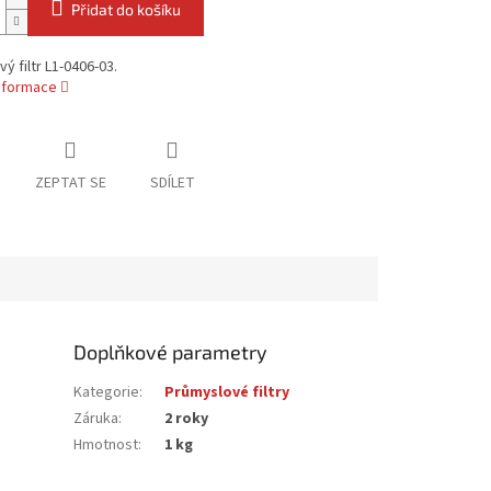
Přidat do košíku
ý filtr L1-0406-03.
informace
ZEPTAT SE
SDÍLET
Doplňkové parametry
Kategorie
:
Průmyslové filtry
Záruka
:
2 roky
Hmotnost
:
1 kg