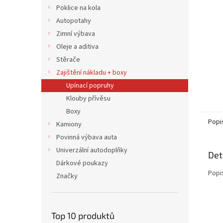
n
Poklice na kola
e
Autopotahy
l
Zimní výbava
Oleje a aditiva
Stěrače
Zajištění nákladu + boxy
Upínací popruhy
Klouby přívěsu
Boxy
Popi
Kamiony
Povinná výbava auta
Univerzální autodoplňky
Det
Dárkové poukazy
Popi
Značky
Top 10 produktů