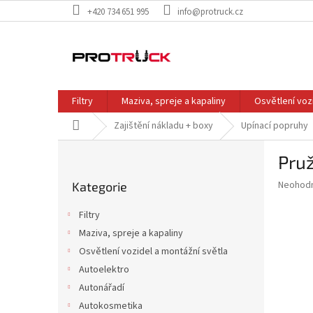
Přejít
+420 734 651 995
info@protruck.cz
na
obsah
Filtry
Maziva, spreje a kapaliny
Osvětlení voz
Domů
Zajištění nákladu + boxy
Upínací popruhy
P
Pru
o
Přeskočit
s
Průměr
Neohod
Kategorie
kategorie
t
hodnoce
r
produkt
Filtry
a
je
Maziva, spreje a kapaliny
0,0
n
z
Osvětlení vozidel a montážní světla
n
5
í
Autoelektro
hvězdič
p
Autonářadí
a
Autokosmetika