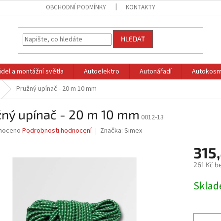
OBCHODNÍ PODMÍNKY
KONTAKTY
HLEDAT
idel a montážní světla
Autoelektro
Autonářadí
Autokosm
Pružný upínač - 20 m 10 mm
žný upínač - 20 m 10 mm
0012-13
né
noceno
Podrobnosti hodnocení
Značka:
Simex
ní
315,
u
261 Kč b
Měrná
Skla
cena:
ek.