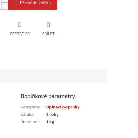
Přidat do košíku
ZEPTAT SE
SDÍLET
Doplňkové parametry
Kategorie
:
Upínací popruhy
Záruka
:
2 roky
Hmotnost
:
1 kg