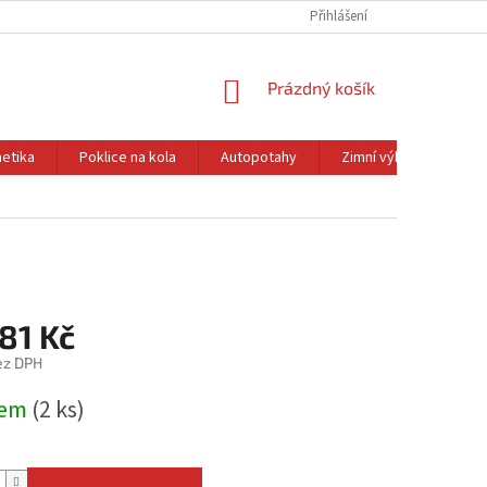
Přihlášení
NÁKUPNÍ
Prázdný košík
KOŠÍK
etika
Poklice na kola
Autopotahy
Zimní výbava
Ol
81 Kč
ez DPH
dem
(2 ks)