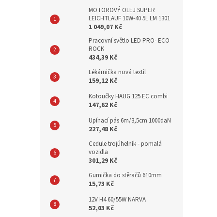
MOTOROVÝ OLEJ SUPER
LEICHTLAUF 10W-40 5L LM 1301
1 049,07 Kč
Pracovní světlo LED PRO- ECO
ROCK
434,39 Kč
Lékárnička nová textil
159,12 Kč
Kotoučky HAUG 125 EC combi
147,62 Kč
Upínací pás 6m/3,5cm 1000daN
227,48 Kč
Cedule trojúhelník - pomalá
vozidla
301,29 Kč
Gumička do stěračů 610mm
15,73 Kč
12V H4 60/55W NARVA
52,03 Kč