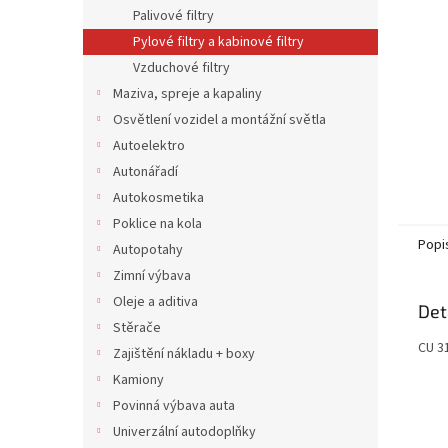
n
Palivové filtry
e
Pylové filtry a kabinové filtry
l
Vzduchové filtry
Maziva, spreje a kapaliny
Osvětlení vozidel a montážní světla
Autoelektro
Autonářadí
Autokosmetika
Poklice na kola
Popi
Autopotahy
Zimní výbava
Oleje a aditiva
Det
Stěrače
CU 31
Zajištění nákladu + boxy
Kamiony
Povinná výbava auta
Univerzální autodoplňky