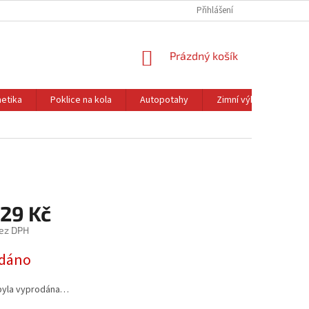
Přihlášení
NÁKUPNÍ
Prázdný košík
KOŠÍK
etika
Poklice na kola
Autopotahy
Zimní výbava
Ol
,29 Kč
ez DPH
dáno
byla vyprodána…