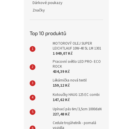
Dárkové poukazy
Značky
Top 10 produktů
MOTOROVÝ OLEJ SUPER
LEICHTLAUF 10W-40 5L LM 1301
1 049,07 Kč
Pracovní světlo LED PRO- ECO
ROCK
434,39 Kč
Lékárnička nová textil
159,12 Kč
Kotoučky HAUG 125 EC combi
147,62 Kč
Upínací pás 6m/3,5cm 1000daN
227,48 Kč
Cedule trojúhelník - pomalá
vozidla