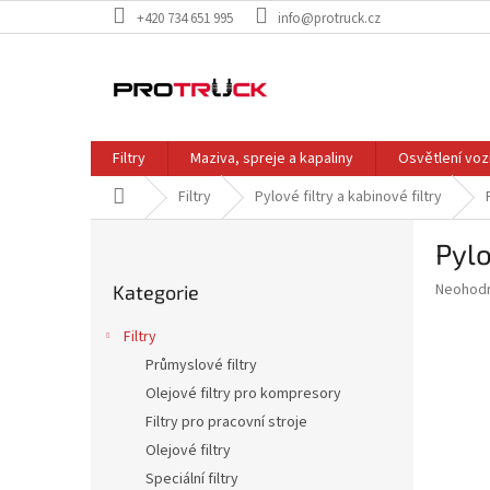
Přejít
+420 734 651 995
info@protruck.cz
na
obsah
Filtry
Maziva, spreje a kapaliny
Osvětlení voz
Domů
Filtry
Pylové filtry a kabinové filtry
P
Pylo
o
Přeskočit
s
Průměr
Neohod
Kategorie
kategorie
t
hodnoce
r
produkt
Filtry
a
je
Průmyslové filtry
0,0
n
z
Olejové filtry pro kompresory
n
5
í
Filtry pro pracovní stroje
hvězdič
p
Olejové filtry
a
Speciální filtry