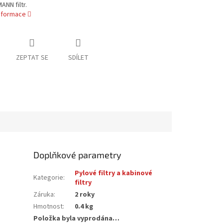
ANN filtr.
informace
ZEPTAT SE
SDÍLET
Doplňkové parametry
Pylové filtry a kabinové
Kategorie
:
filtry
Záruka
:
2 roky
Hmotnost
:
0.4 kg
Položka byla vyprodána…