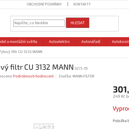
OBCHODNÍ PODMÍNKY
KONTAKTY
HLEDAT
idel a montážní světla
Autoelektro
Autonářadí
Autokosm
Pylový filtr CU 3132 MANN
vý filtr CU 3132 MANN
0271-35
né
noceno
Podrobnosti hodnocení
Značka:
MANN-FILTER
ní
301
u
249 Kč b
Měrná
Vypro
cena:
ek.
Položka 