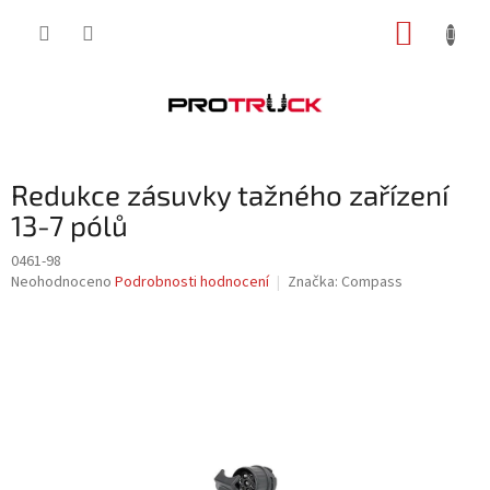
Přejít
NÁKUP
na
obsah
KOŠÍK
Redukce zásuvky tažného zařízení
13-7 pólů
0461-98
Průměrné
Neohodnoceno
Podrobnosti hodnocení
Značka:
Compass
hodnocení
produktu
je
0,0
z
5
hvězdiček.