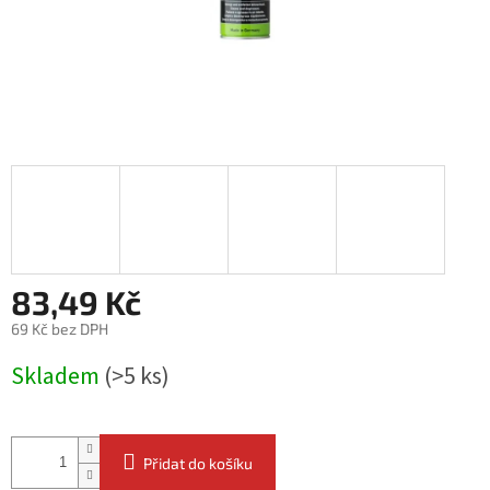
83,49 Kč
69 Kč bez DPH
Měrná
Skladem
(>5 ks)
cena:
Přidat do košíku