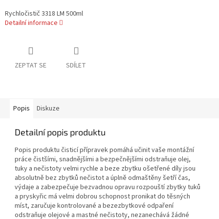
Rychločistič 3318 LM 500ml
Detailní informace
ZEPTAT SE
SDÍLET
Popis
Diskuze
Detailní popis produktu
Popis produktu čisticí přípravek pomáhá učinit vaše montážní
práce čistšími, snadnějšími a bezpečnějšími odstraňuje olej,
tuky a nečistoty velmi rychle a beze zbytku ošetřené díly jsou
absolutně bez zbytků nečistot a úplně odmaštěny šetří čas,
výdaje a zabezpečuje bezvadnou opravu rozpouští zbytky tuků
a pryskyřic má velmi dobrou schopnost pronikat do těsných
míst, zaručuje kontrolované a bezezbytkové odpaření
odstraňuje olejové a mastné nečistoty, nezanechává žádné