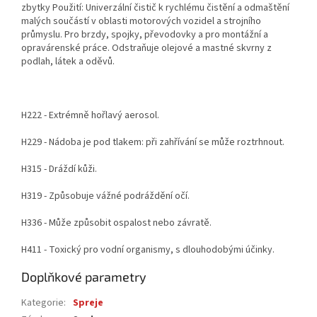
zbytky Použití: Univerzální čistič k rychlému čistění a odmaštění
malých součástí v oblasti motorových vozidel a strojního
průmyslu. Pro brzdy, spojky, převodovky a pro montážní a
opravárenské práce. Odstraňuje olejové a mastné skvrny z
podlah, látek a oděvů.
H222 - Extrémně hořlavý aerosol.
H229 - Nádoba je pod tlakem: při zahřívání se může roztrhnout.
H315 - Dráždí kůži.
H319 - Způsobuje vážné podráždění očí.
H336 - Může způsobit ospalost nebo závratě.
H411 - Toxický pro vodní organismy, s dlouhodobými účinky.
Doplňkové parametry
Kategorie
:
Spreje