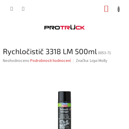
Přejít
NÁKUP
na
obsah
KOŠÍK
Rychločistič 3318 LM 500ml
0053-71
Průměrné
Neohodnoceno
Podrobnosti hodnocení
Značka:
Liqui Molly
hodnocení
produktu
je
0,0
z
5
hvězdiček.