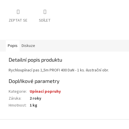
ZEPTAT SE
SDÍLET
Popis
Diskuze
Detailní popis produktu
Rychloupínací pas 1,5m PROFI 400 DaN - 1 ks. ilustrační obr.
Doplňkové parametry
Kategorie
:
Upínací popruhy
Záruka
:
2 roky
Hmotnost
:
1 kg
Z
á