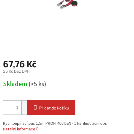
67,76 Kč
56 Kč bez DPH
Měrná
Skladem
(>5 ks)
cena:
Přidat do košíku
Rychloupínací pas 1,5m PROFI 400 DaN - 1 ks. ilustrační obr.
Detailní informace