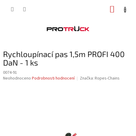
Přejít
NÁKUP
na
obsah
KOŠÍK
Rychloupínací pas 1,5m PROFI 400
DaN - 1 ks
0074-91
Průměrné
Neohodnoceno
Podrobnosti hodnocení
Značka:
Ropes-Chains
hodnocení
produktu
je
0,0
z
5
hvězdiček.