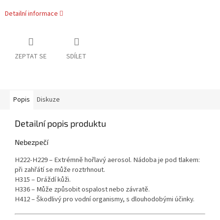
Detailní informace
ZEPTAT SE
SDÍLET
Popis
Diskuze
Detailní popis produktu
Nebezpečí
H222-H229 – Extrémně hořlavý aerosol. Nádoba je pod tlakem:
při zahřátí se může roztrhnout.
H315 – Dráždí kůži.
H336 – Může způsobit ospalost nebo závratě.
H412 – Škodlivý pro vodní organismy, s dlouhodobými účinky.