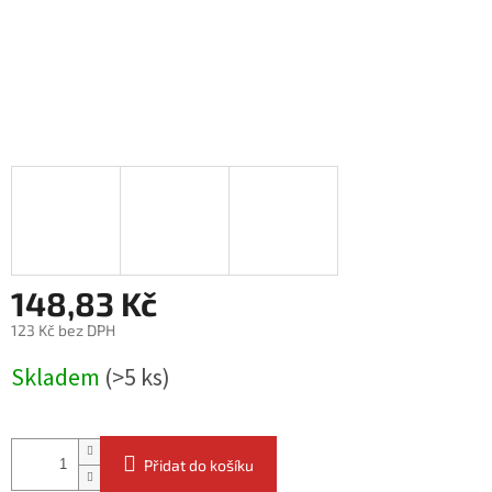
148,83 Kč
123 Kč bez DPH
Měrná
Skladem
(>5 ks)
cena:
Přidat do košíku