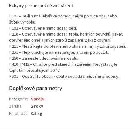
Pokyny pro bezpečné zacházení
P101 – Je-li nutná lékařská pomoc, mějte po ruce obal nebo
štítek výrobku.
P102 – Uchovávejte mimo dosah dětí.
P210 – Uchovávejte mimo dosah tepla, horkých povrchů, jisker,
otevřeného ohně a jiných zdrojů zapálení. Zákaz kouření.
P211 – Nestříkejte do otevřeného ohně ani na jiný zdroj zapálení.
P251 – Nepropichujte ani nespalujte, a to ani po použití.
P260 – Zamezte vdechování aerosolu.
P410+P412 – Chraňte před slunečním zářením. Nevystavujte
teplotám přesahujícím 50 °C.
P501 – Odstraňte obsah / obal v souladu s místními předpisy.
Doplňkové parametry
Kategorie
:
Spreje
Záruka
:
2 roky
Hmotnost
:
0.5 kg
Z