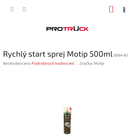
Přejít
NÁKUP
na
obsah
KOŠÍK
Rychlý start sprej Motip 500ml
0044-40
Průměrné
Neohodnoceno
Podrobnosti hodnocení
Značka:
Motip
hodnocení
produktu
je
0,0
z
5
hvězdiček.