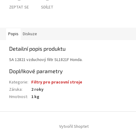
ZEPTAT SE
SDÍLET
Popis
Diskuze
Detailní popis produktu
SA 12821 vzduchový filtr SL1821F Honda.
Doplňkové parametry
Kategorie
:
Filtry pro pracovní stroje
Záruka
:
2 roky
Hmotnost
:
1 kg
Z
á
Vytvořil Shoptet
p
a