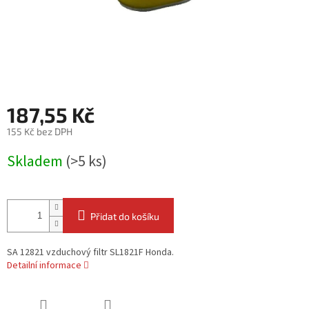
187,55 Kč
155 Kč bez DPH
Měrná
Skladem
(>5 ks)
cena:
Přidat do košíku
SA 12821 vzduchový filtr SL1821F Honda.
Detailní informace