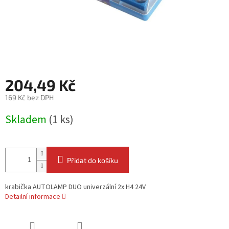
204,49 Kč
169 Kč bez DPH
Měrná
Skladem
(1 ks)
cena:
Přidat do košíku
krabička AUTOLAMP DUO univerzální 2x H4 24V
Detailní informace