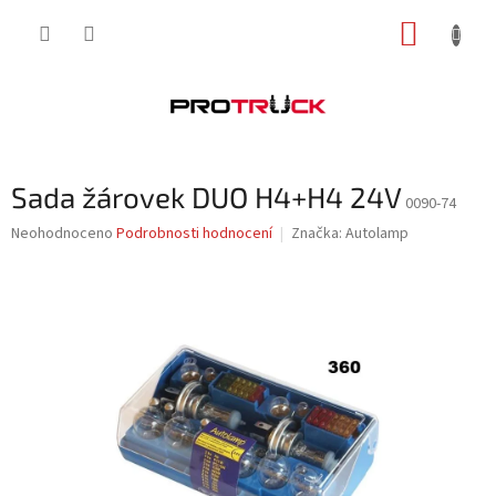
Přejít
NÁKUP
na
obsah
KOŠÍK
Sada žárovek DUO H4+H4 24V
0090-74
Průměrné
Neohodnoceno
Podrobnosti hodnocení
Značka:
Autolamp
hodnocení
produktu
je
0,0
z
5
hvězdiček.