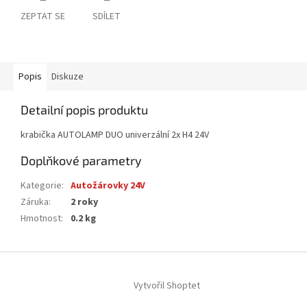
ZEPTAT SE
SDÍLET
Popis
Diskuze
Detailní popis produktu
krabička AUTOLAMP DUO univerzální 2x H4 24V
Doplňkové parametry
Kategorie
:
Autožárovky 24V
Záruka
:
2 roky
Hmotnost
:
0.2 kg
Z
á
Vytvořil Shoptet
p
a