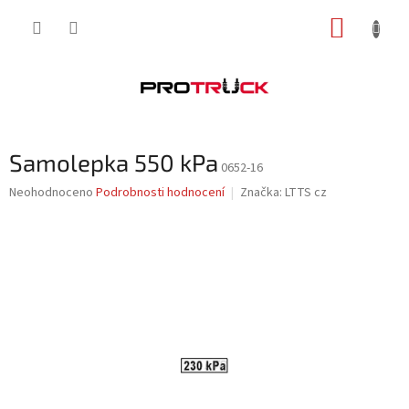
Přejít
NÁKUP
na
obsah
KOŠÍK
Samolepka 550 kPa
0652-16
Průměrné
Neohodnoceno
Podrobnosti hodnocení
Značka:
LTTS cz
hodnocení
produktu
je
0,0
z
5
hvězdiček.