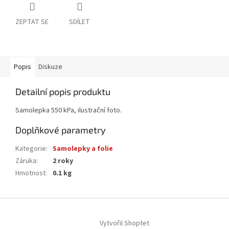
ZEPTAT SE
SDÍLET
Popis
Diskuze
Detailní popis produktu
Samolepka 550 kPa, ilustrační foto.
Doplňkové parametry
Kategorie
:
Samolepky a folie
Záruka
:
2 roky
Hmotnost
:
0.1 kg
Z
á
Vytvořil Shoptet
p