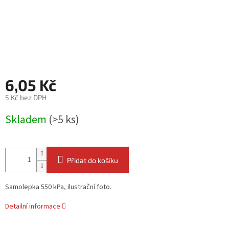
6,05 Kč
5 Kč bez DPH
Měrná
Skladem
(>5 ks)
cena:
Přidat do košíku
Samolepka 550 kPa, ilustrační foto.
Detailní informace