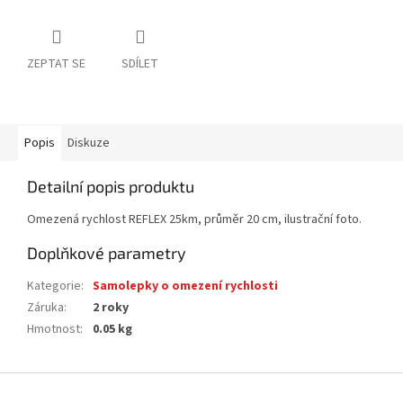
ZEPTAT SE
SDÍLET
Popis
Diskuze
Detailní popis produktu
Omezená rychlost REFLEX 25km, průměr 20 cm, ilustrační foto.
Doplňkové parametry
Kategorie
:
Samolepky o omezení rychlosti
Záruka
:
2 roky
Hmotnost
:
0.05 kg
Z
á