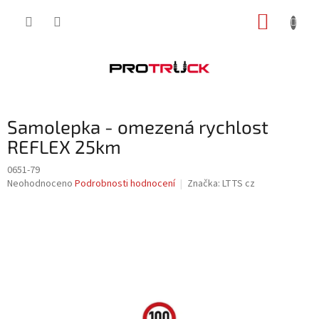
Přejít
NÁKUP
na
obsah
KOŠÍK
Samolepka - omezená rychlost
REFLEX 25km
0651-79
Průměrné
Neohodnoceno
Podrobnosti hodnocení
Značka:
LTTS cz
hodnocení
produktu
je
0,0
z
5
hvězdiček.