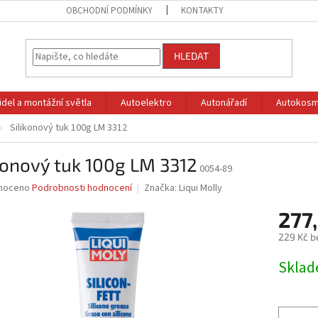
OBCHODNÍ PODMÍNKY
KONTAKTY
HLEDAT
idel a montážní světla
Autoelektro
Autonářadí
Autokosm
Silikonový tuk 100g LM 3312
konový tuk 100g LM 3312
0054-89
né
noceno
Podrobnosti hodnocení
Značka:
Liqui Molly
ní
277
u
229 Kč b
Měrná
Skla
cena:
ek.