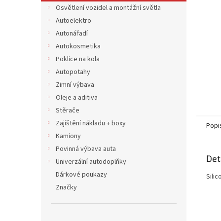
n
Osvětlení vozidel a montážní světla
e
Autoelektro
l
Autonářadí
Autokosmetika
Poklice na kola
Autopotahy
Zimní výbava
Oleje a aditiva
Stěrače
Zajištění nákladu + boxy
Popi
Kamiony
Povinná výbava auta
Det
Univerzální autodoplňky
Dárkové poukazy
Silic
Značky