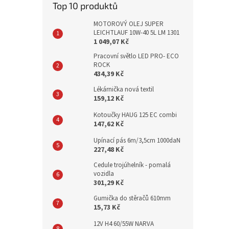
Top 10 produktů
MOTOROVÝ OLEJ SUPER
LEICHTLAUF 10W-40 5L LM 1301
1 049,07 Kč
Pracovní světlo LED PRO- ECO
ROCK
434,39 Kč
Lékárnička nová textil
159,12 Kč
Kotoučky HAUG 125 EC combi
147,62 Kč
Upínací pás 6m/3,5cm 1000daN
227,48 Kč
Cedule trojúhelník - pomalá
vozidla
301,29 Kč
Gumička do stěračů 610mm
15,73 Kč
12V H4 60/55W NARVA