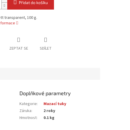
Přidat do košíku
ett transparent, 100 g.
informace
ZEPTAT SE
SDÍLET
Doplňkové parametry
Kategorie
:
Mazací tuky
Záruka
:
2 roky
Hmotnost
:
0.1 kg