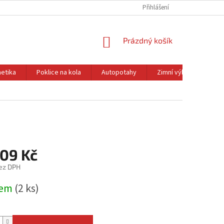
Přihlášení
NÁKUPNÍ
Prázdný košík
KOŠÍK
etika
Poklice na kola
Autopotahy
Zimní výbava
Ol
,09 Kč
ez DPH
dem
(2 ks)