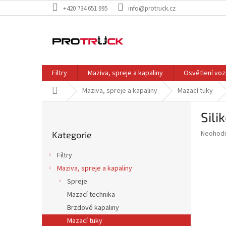
Přejít
+420 734 651 995
info@protruck.cz
na
obsah
Filtry
Maziva, spreje a kapaliny
Osvětlení voz
Domů
Maziva, spreje a kapaliny
Mazací tuky
P
Sili
o
Přeskočit
s
Průměr
Neohod
Kategorie
kategorie
t
hodnoce
r
produkt
Filtry
a
je
Maziva, spreje a kapaliny
0,0
n
z
Spreje
n
5
í
Mazací technika
hvězdič
p
Brzdové kapaliny
a
Mazací tuky