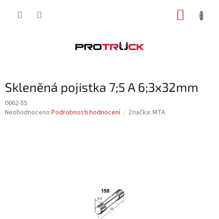
Přejít
NÁKUP
na
obsah
KOŠÍK
Skleněná pojistka 7;5 A 6;3x32mm
0062-55
Průměrné
Neohodnoceno
Podrobnosti hodnocení
Značka:
MTA
hodnocení
produktu
je
0,0
z
5
hvězdiček.