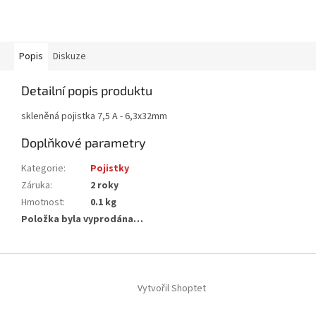
Popis
Diskuze
Detailní popis produktu
skleněná pojistka 7,5 A - 6,3x32mm
Doplňkové parametry
Kategorie
:
Pojistky
Záruka
:
2 roky
Hmotnost
:
0.1 kg
Položka byla vyprodána…
Z
á
Vytvořil Shoptet
p
a