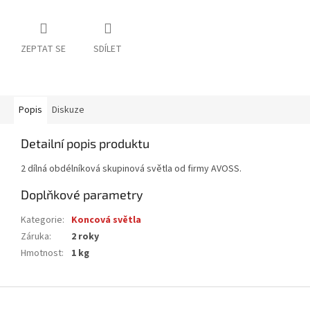
ZEPTAT SE
SDÍLET
Popis
Diskuze
Detailní popis produktu
2 dílná obdélníková skupinová světla od firmy AVOSS.
Doplňkové parametry
Kategorie
:
Koncová světla
Záruka
:
2 roky
Hmotnost
:
1 kg
Z
á