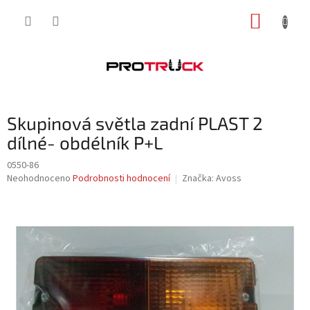
Přejít
NÁKUP
na
obsah
KOŠÍK
Skupinová světla zadní PLAST 2
dílné- obdélník P+L
0550-86
Průměrné
Neohodnoceno
Podrobnosti hodnocení
Značka:
Avoss
hodnocení
produktu
je
0,0
z
5
hvězdiček.