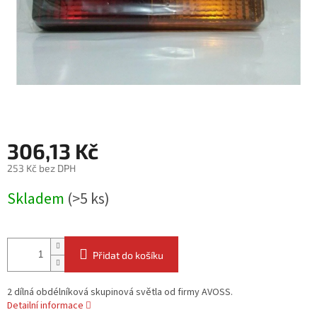
306,13 Kč
253 Kč bez DPH
Měrná
Skladem
(>5 ks)
cena:
Přidat do košíku
2 dílná obdélníková skupinová světla od firmy AVOSS.
Detailní informace