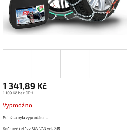
1 341,89 Kč
1 109 Kč bez DPH
Měrná
Vyprodáno
cena:
Položka byla vyprodána…
Sněhové řetězy SUV-VAN vel. 245