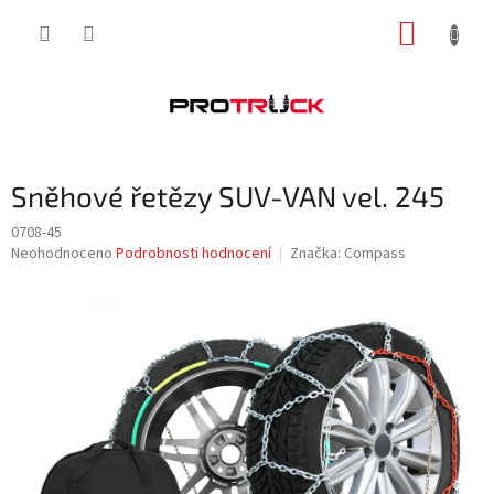
Přejít
NÁKUP
na
obsah
KOŠÍK
Sněhové řetězy SUV-VAN vel. 245
0708-45
Průměrné
Neohodnoceno
Podrobnosti hodnocení
Značka:
Compass
hodnocení
produktu
je
0,0
z
5
hvězdiček.