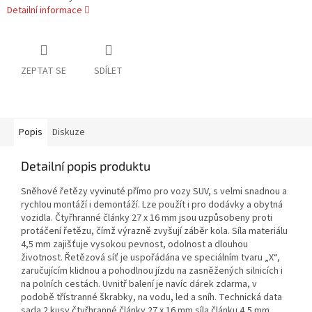
Detailní informace
ZEPTAT SE
SDÍLET
Popis
Diskuze
Detailní popis produktu
Sněhové řetězy vyvinuté přímo pro vozy SUV, s velmi snadnou a
rychlou montáží i demontáží. Lze použít i pro dodávky a obytná
vozidla. Čtyřhranné články 27 x 16 mm jsou uzpůsobeny proti
protáčení řetězu, čímž výrazně zvyšují záběr kola. Síla materiálu
4,5 mm zajišťuje vysokou pevnost, odolnost a dlouhou
životnost. Řetězová síť je uspořádána ve speciálním tvaru „X“,
zaručujícím klidnou a pohodlnou jízdu na zasněžených silnicích i
na polních cestách. Uvnitř balení je navíc dárek zdarma, v
podobě třístranné škrabky, na vodu, led a sníh. Technická data
sada 2 kusy čtyřhranné články 27 x 16 mm síla článku 4,5 mm