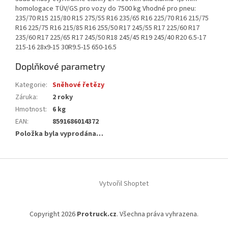
homologace TÜV/GS pro vozy do 7500 kg Vhodné pro pneu:
235/70 R15 215/80 R15 275/55 R16 235/65 R16 225/70 R16 215/75
R16 225/75 R16 215/85 R16 255/50 R17 245/55 R17 225/60 R17
235/60 R17 225/65 R17 245/50 R18 245/45 R19 245/40 R20 6.5-17
215-16 28x9-15 30R9.5-15 650-16.5
Doplňkové parametry
Kategorie
:
Sněhové řetězy
Záruka
:
2 roky
Hmotnost
:
6 kg
EAN
:
8591686014372
Položka byla vyprodána…
Z
á
Vytvořil Shoptet
p
a
t
Copyright 2026
Protruck.cz
. Všechna práva vyhrazena.
í