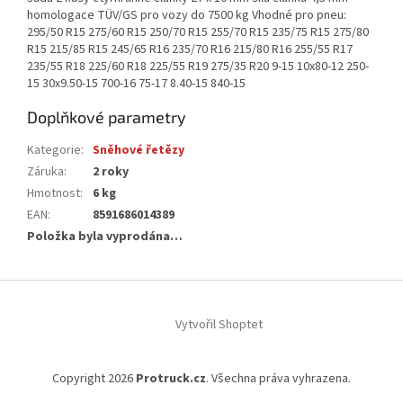
homologace TÜV/GS pro vozy do 7500 kg Vhodné pro pneu:
295/50 R15 275/60 R15 250/70 R15 255/70 R15 235/75 R15 275/80
R15 215/85 R15 245/65 R16 235/70 R16 215/80 R16 255/55 R17
235/55 R18 225/60 R18 225/55 R19 275/35 R20 9-15 10x80-12 250-
15 30x9.50-15 700-16 75-17 8.40-15 840-15
Doplňkové parametry
Kategorie
:
Sněhové řetězy
Záruka
:
2 roky
Hmotnost
:
6 kg
EAN
:
8591686014389
Položka byla vyprodána…
Z
á
Vytvořil Shoptet
p
a
t
Copyright 2026
Protruck.cz
. Všechna práva vyhrazena.
í