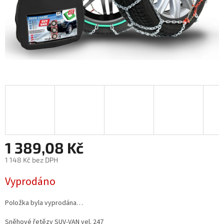
1 389,08 Kč
1 148 Kč bez DPH
Měrná
Vyprodáno
cena:
Položka byla vyprodána…
Sněhové řetězy SUV-VAN vel. 247