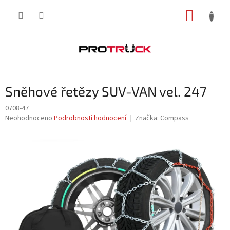
Přejít
NÁKUP
na
obsah
KOŠÍK
Sněhové řetězy SUV-VAN vel. 247
0708-47
Průměrné
Neohodnoceno
Podrobnosti hodnocení
Značka:
Compass
hodnocení
produktu
je
0,0
z
5
hvězdiček.