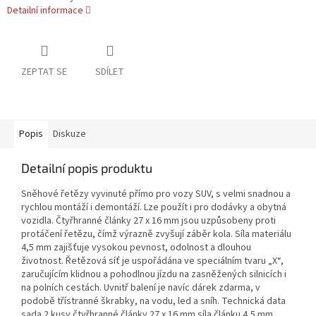
Detailní informace
ZEPTAT SE
SDÍLET
Popis
Diskuze
Detailní popis produktu
Sněhové řetězy vyvinuté přímo pro vozy SUV, s velmi snadnou a
rychlou montáží i demontáží. Lze použít i pro dodávky a obytná
vozidla. Čtyřhranné články 27 x 16 mm jsou uzpůsobeny proti
protáčení řetězu, čímž výrazně zvyšují záběr kola. Síla materiálu
4,5 mm zajišťuje vysokou pevnost, odolnost a dlouhou
životnost. Řetězová síť je uspořádána ve speciálním tvaru „X“,
zaručujícím klidnou a pohodlnou jízdu na zasněžených silnicích i
na polních cestách. Uvnitř balení je navíc dárek zdarma, v
podobě třístranné škrabky, na vodu, led a sníh. Technická data
sada 2 kusy čtyřhranné články 27 x 16 mm síla článku 4,5 mm