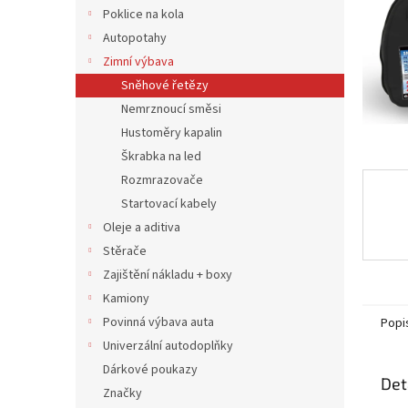
n
Poklice na kola
e
Autopotahy
l
Zimní výbava
Sněhové řetězy
Nemrznoucí směsi
Hustoměry kapalin
Škrabka na led
Rozmrazovače
Startovací kabely
Oleje a aditiva
Stěrače
Zajištění nákladu + boxy
Kamiony
Povinná výbava auta
Popi
Univerzální autodoplňky
Dárkové poukazy
Det
Značky