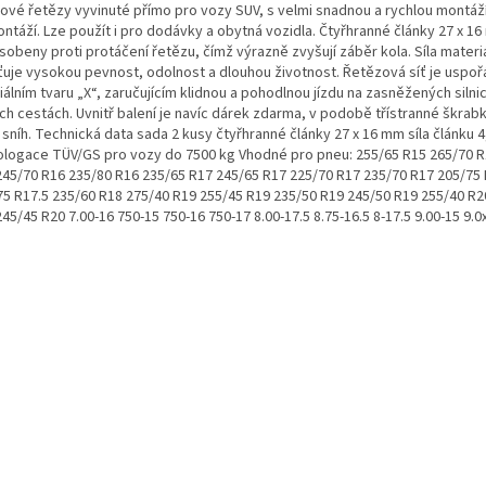
ové řetězy vyvinuté přímo pro vozy SUV, s velmi snadnou a rychlou montáží
ntáží. Lze použít i pro dodávky a obytná vozidla. Čtyřhranné články 27 x 1
sobeny proti protáčení řetězu, čímž výrazně zvyšují záběr kola. Síla materi
šťuje vysokou pevnost, odolnost a dlouhou životnost. Řetězová síť je uspo
álním tvaru „X“, zaručujícím klidnou a pohodlnou jízdu na zasněžených silnic
ch cestách. Uvnitř balení je navíc dárek zdarma, v podobě třístranné škrab
 sníh. Technická data sada 2 kusy čtyřhranné články 27 x 16 mm síla článku 
logace TÜV/GS pro vozy do 7500 kg Vhodné pro pneu: 255/65 R15 265/70 R
245/70 R16 235/80 R16 235/65 R17 245/65 R17 225/70 R17 235/70 R17 205/75 
75 R17.5 235/60 R18 275/40 R19 255/45 R19 235/50 R19 245/50 R19 255/40 R2
45/45 R20 7.00-16 750-15 750-16 750-17 8.00-17.5 8.75-16.5 8-17.5 9.00-15 9.0