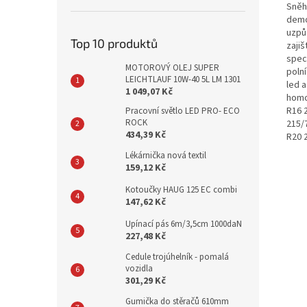
Sněh
demo
uzpů
Top 10 produktů
zaji
speci
MOTOROVÝ OLEJ SUPER
polní
LEICHTLAUF 10W-40 5L LM 1301
led a
1 049,07 Kč
homo
R16 
Pracovní světlo LED PRO- ECO
ROCK
215/
434,39 Kč
R20 2
Lékárnička nová textil
159,12 Kč
Kotoučky HAUG 125 EC combi
147,62 Kč
Upínací pás 6m/3,5cm 1000daN
227,48 Kč
Cedule trojúhelník - pomalá
vozidla
301,29 Kč
Gumička do stěračů 610mm