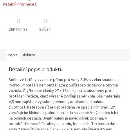
Detailní informace
ZEPTAT SE
SDÍLET
Popis
Diskuze
Detailní popis produktu
Sněhové řetězy vyvinuté přímo pro vozy SUV, s velmi snadnou a
rychlou montáží i demontáží. Lze použít i pro dodávky a obytná
vozidla. Čtyřhranné články 27 x 16 mm jsou uzpůsobeny proti
protáčení řetězu, čímž výrazně zvyšují záběr kola. Síla materiálu
4,5 mm zajišťuje vysokou pevnost, odolnost a dlouhou
životnost. Řetězová síť je uspořádána ve speciálním tvaru „X“,
zaručujícím klidnou a pohodlnou jízdu na zasněžených silnicích i
na polních cestách. Uvnitř balení je navíc dárek zdarma, v
podobě třístranné škrabky, na vodu, led a sníh. Technická data
sada 2 kusy čtyřhranné články 27 x 16 mm síla článku 4,5 mm