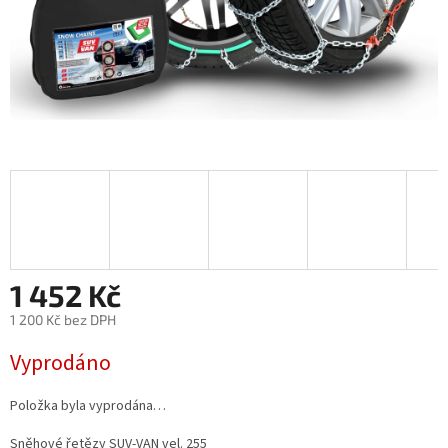
1 452 Kč
1 200 Kč bez DPH
Měrná
Vyprodáno
cena:
Položka byla vyprodána…
Sněhové řetězy SUV-VAN vel. 255