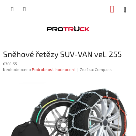
Přejít
NÁKUP
na
obsah
KOŠÍK
Sněhové řetězy SUV-VAN vel. 255
0708-55
Průměrné
Neohodnoceno
Podrobnosti hodnocení
Značka:
Compass
hodnocení
produktu
je
0,0
z
5
hvězdiček.