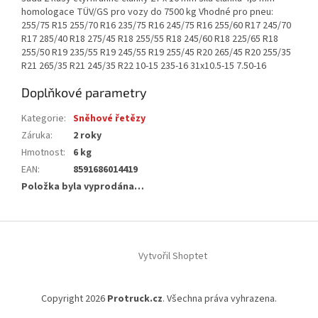
homologace TÜV/GS pro vozy do 7500 kg Vhodné pro pneu:
255/75 R15 255/70 R16 235/75 R16 245/75 R16 255/60 R17 245/70
R17 285/40 R18 275/45 R18 255/55 R18 245/60 R18 225/65 R18
255/50 R19 235/55 R19 245/55 R19 255/45 R20 265/45 R20 255/35
R21 265/35 R21 245/35 R22 10-15 235-16 31x10.5-15 7.50-16
Doplňkové parametry
Kategorie
:
Sněhové řetězy
Záruka
:
2 roky
Hmotnost
:
6 kg
EAN
:
8591686014419
Položka byla vyprodána…
Z
á
Vytvořil Shoptet
p
a
t
Copyright 2026
Protruck.cz
. Všechna práva vyhrazena.
í