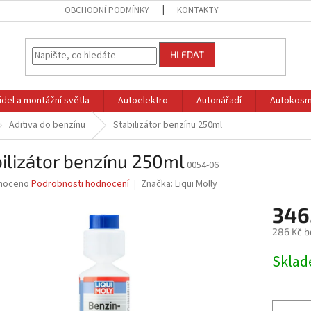
OBCHODNÍ PODMÍNKY
KONTAKTY
HLEDAT
idel a montážní světla
Autoelektro
Autonářadí
Autokosm
Aditiva do benzínu
Stabilizátor benzínu 250ml
ilizátor benzínu 250ml
0054-06
né
noceno
Podrobnosti hodnocení
Značka:
Liqui Molly
ní
346
u
286 Kč b
Měrná
Skla
cena:
ek.