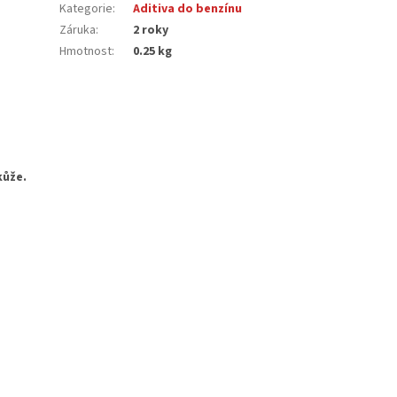
Kategorie
:
Aditiva do benzínu
Záruka
:
2 roky
Hmotnost
:
0.25 kg
kůže.