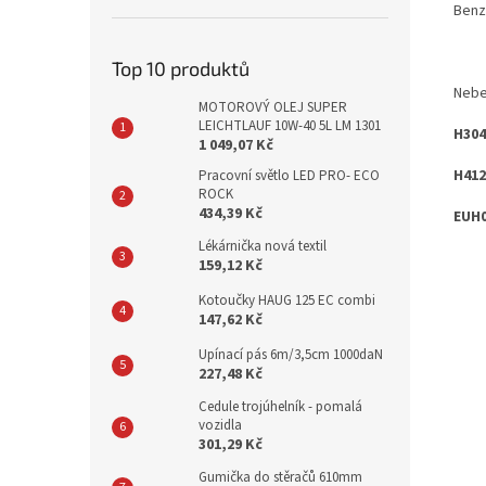
Benzi
Top 10 produktů
Nebe
MOTOROVÝ OLEJ SUPER
LEICHTLAUF 10W-40 5L LM 1301
H304
1 049,07 Kč
H412
Pracovní světlo LED PRO- ECO
ROCK
434,39 Kč
EUH0
Lékárnička nová textil
159,12 Kč
Kotoučky HAUG 125 EC combi
147,62 Kč
Upínací pás 6m/3,5cm 1000daN
227,48 Kč
Cedule trojúhelník - pomalá
vozidla
301,29 Kč
Gumička do stěračů 610mm