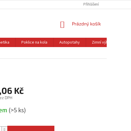
Přihlášení
NÁKUPNÍ
Prázdný košík
KOŠÍK
etika
Poklice na kola
Autopotahy
Zimní výbava
Ol
,06 Kč
ez DPH
dem
(>5 ks)