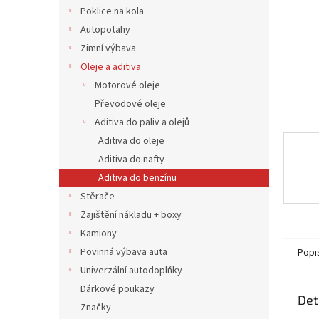
n
Poklice na kola
e
Autopotahy
l
Zimní výbava
Oleje a aditiva
Motorové oleje
Převodové oleje
Aditiva do paliv a olejů
Aditiva do oleje
Aditiva do nafty
Aditiva do benzínu
Stěrače
Zajištění nákladu + boxy
Kamiony
Povinná výbava auta
Popi
Univerzální autodoplňky
Dárkové poukazy
Det
Značky