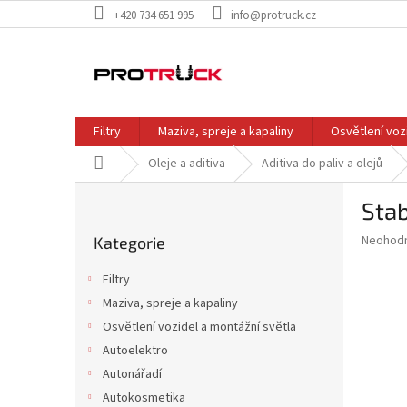
Přejít
+420 734 651 995
info@protruck.cz
na
obsah
Filtry
Maziva, spreje a kapaliny
Osvětlení voz
Domů
Oleje a aditiva
Aditiva do paliv a olejů
P
Stab
o
Přeskočit
s
Průměr
Neohod
Kategorie
kategorie
t
hodnoce
r
produkt
Filtry
a
je
Maziva, spreje a kapaliny
0,0
n
z
Osvětlení vozidel a montážní světla
n
5
í
Autoelektro
hvězdič
p
Autonářadí
a
Autokosmetika