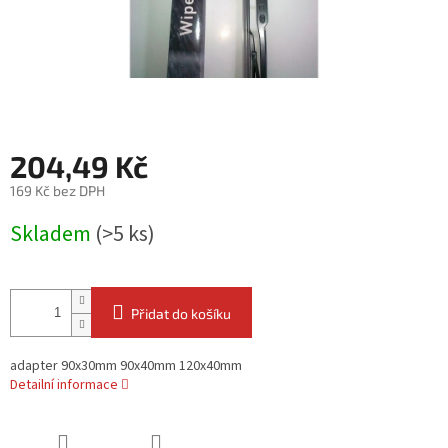
204,49 Kč
169 Kč bez DPH
Měrná
Skladem
(>5 ks)
cena:
Přidat do košíku
adapter 90x30mm 90x40mm 120x40mm
Detailní informace