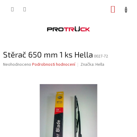
Přejít
NÁKUP
na
obsah
KOŠÍK
Stěrač 650 mm 1 ks Hella
0027-72
Průměrné
Neohodnoceno
Podrobnosti hodnocení
Značka:
Hella
hodnocení
produktu
je
0,0
z
5
hvězdiček.