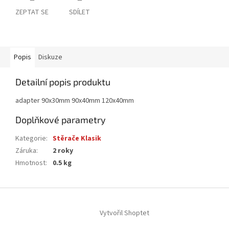
ZEPTAT SE
SDÍLET
Popis
Diskuze
Detailní popis produktu
adapter 90x30mm 90x40mm 120x40mm
Doplňkové parametry
Kategorie
:
Stěrače Klasik
Záruka
:
2 roky
Hmotnost
:
0.5 kg
Z
á
Vytvořil Shoptet
p
a