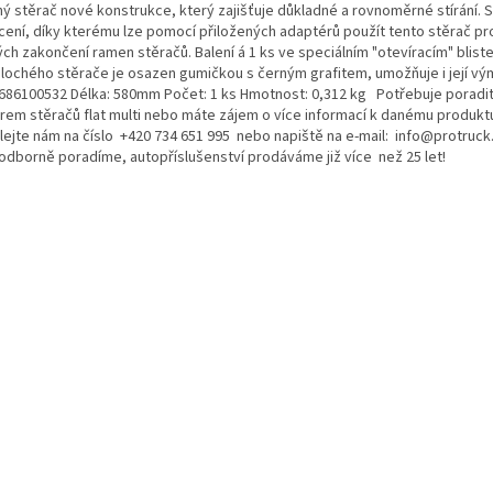
hý stěrač nové konstrukce, který zajišťuje důkladné a rovnoměrné stírání. S
cení, díky kterému lze pomocí přiložených adaptérů použít tento stěrač pr
ch zakončení ramen stěračů. Balení á 1 ks ve speciálním "otevíracím" blist
plochého stěrače je osazen gumičkou s černým grafitem, umožňuje i její v
686100532 Délka: 580mm Počet: 1 ks Hmotnost: 0,312 kg Potřebuje poradit
rem stěračů flat multi nebo máte zájem o více informací k danému produkt
lejte nám na číslo +420 734 651 995 nebo napiště na e-mail: info@protruck.
odborně poradíme, autopříslušenství prodáváme již více než 25 let!