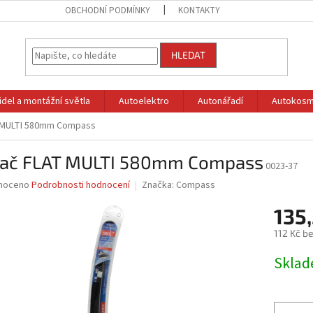
OBCHODNÍ PODMÍNKY
KONTAKTY
HLEDAT
idel a montážní světla
Autoelektro
Autonářadí
Autokosm
 MULTI 580mm Compass
rač FLAT MULTI 580mm Compass
0023-37
né
noceno
Podrobnosti hodnocení
Značka:
Compass
ní
135,
u
112 Kč b
Měrná
Skla
cena:
ek.