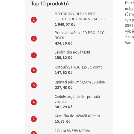
Ploc
Top 10 produktů
uchy
různý
MOTOROVÝ OLEJ SUPER
LEICHTLAUF 10W-40 5L LM 1301
typ 
1 049,07 Kč
8591
výbě
Pracovní světlo LED PRO- ECO
Zavo
ROCK
Vám 
434,39 Kč
Lékárnička nová textil
159,12 Kč
Kotoučky HAUG 125 EC combi
147,62 Kč
Upínací pás 6m/3,5cm 1000daN
227,48 Kč
Cedule trojúhelník - pomalá
vozidla
301,29 Kč
Gumička do stěračů 610mm
15,73 Kč
12V H4 60/55W NARVA