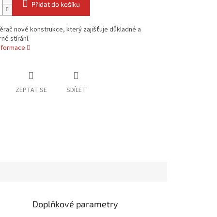
Přidat do košíku
ěrač nové konstrukce, který zajišťuje důkladné a
é stírání.
informace
ZEPTAT SE
SDÍLET
Doplňkové parametry