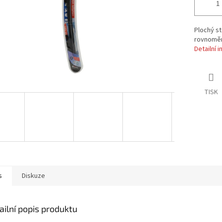
Plochý st
rovnoměrn
Detailní 
TISK
s
Diskuze
ailní popis produktu