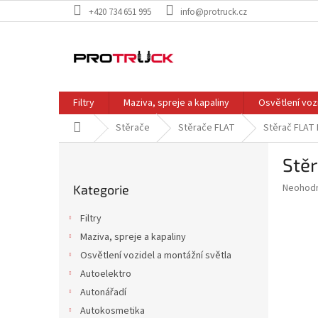
Přejít
+420 734 651 995
info@protruck.cz
na
obsah
Filtry
Maziva, spreje a kapaliny
Osvětlení voz
Domů
Stěrače
Stěrače FLAT
Stěrač FLAT
P
Stě
o
Přeskočit
s
Průměr
Neohod
Kategorie
kategorie
t
hodnoce
r
produkt
Filtry
a
je
Maziva, spreje a kapaliny
0,0
n
z
Osvětlení vozidel a montážní světla
n
5
í
Autoelektro
hvězdič
p
Autonářadí
a
Autokosmetika