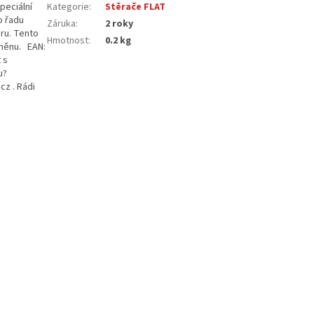
peciální
Kategorie
:
Stěrače FLAT
o řadu
Záruka
:
2 roky
eru. Tento
Hmotnost
:
0.2 kg
ýměnu. EAN:
 s
u?
cz . Rádi