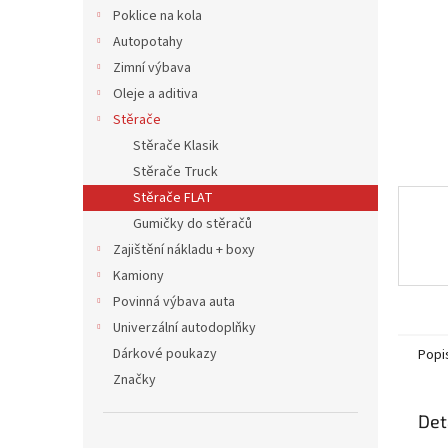
n
Poklice na kola
e
Autopotahy
l
Zimní výbava
Oleje a aditiva
Stěrače
Stěrače Klasik
Stěrače Truck
Stěrače FLAT
Gumičky do stěračů
Zajištění nákladu + boxy
Kamiony
Povinná výbava auta
Univerzální autodoplňky
Dárkové poukazy
Popi
Značky
Det