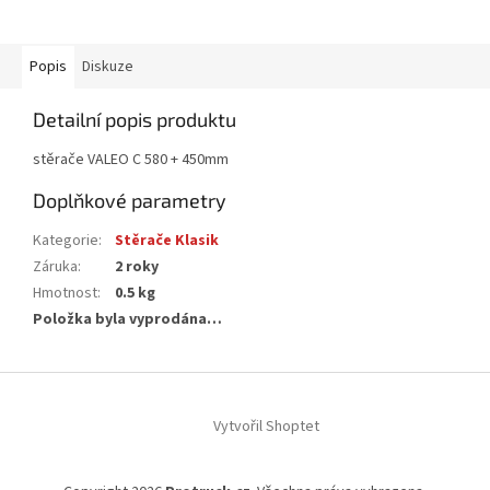
Popis
Diskuze
Detailní popis produktu
stěrače VALEO C 580 + 450mm
Doplňkové parametry
Kategorie
:
Stěrače Klasik
Záruka
:
2 roky
Hmotnost
:
0.5 kg
Položka byla vyprodána…
Z
á
Vytvořil Shoptet
p
a
t