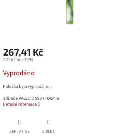
267,41 Kč
221 Kč bez DPH
Měrná
Vyprodáno
cena:
Položka byla vyprodána…
stěrače VALEO C 580 + 450mm
Detailní informace
ZEPTAT SE
SDÍLET