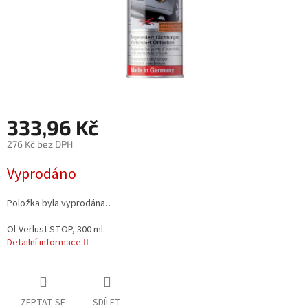
333,96 Kč
276 Kč bez DPH
Měrná
Vyprodáno
cena:
Položka byla vyprodána…
Öl-Verlust STOP, 300 ml.
Detailní informace
ZEPTAT SE
SDÍLET