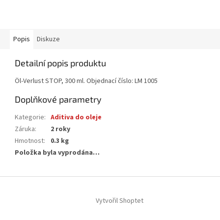
Popis
Diskuze
Detailní popis produktu
Öl-Verlust STOP, 300 ml. Objednací číslo: LM 1005
Doplňkové parametry
Kategorie
:
Aditiva do oleje
Záruka
:
2 roky
Hmotnost
:
0.3 kg
Položka byla vyprodána…
Z
á
Vytvořil Shoptet
p
a