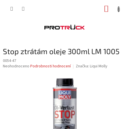
Přejít
NÁKUP
na
obsah
KOŠÍK
Stop ztrátám oleje 300ml LM 1005
0054-47
Průměrné
Neohodnoceno
Podrobnosti hodnocení
Značka:
Liqui Molly
hodnocení
produktu
je
0,0
z
5
hvězdiček.