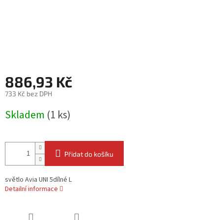
886,93 Kč
733 Kč bez DPH
Měrná
Skladem
(1 ks)
cena:
Přidat do košíku
světlo Avia UNI 5dílné L
Detailní informace