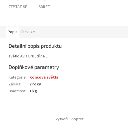
ZEPTAT SE
SDÍLET
Popis
Diskuze
Detailní popis produktu
světlo Avia UNI 5dílné L
Doplňkové parametry
Kategorie
:
Koncová světla
Záruka
:
2 roky
Hmotnost
:
1 kg
Z
á
Vytvořil Shoptet
p
a