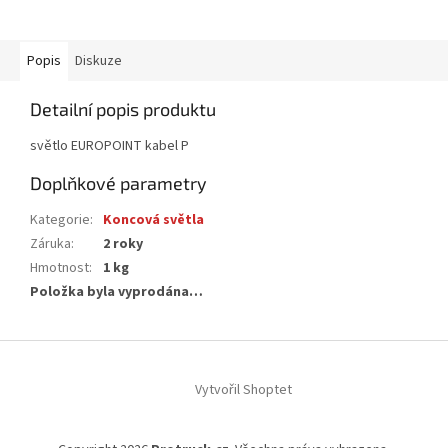
Popis
Diskuze
Detailní popis produktu
světlo EUROPOINT kabel P
Doplňkové parametry
Kategorie
:
Koncová světla
Záruka
:
2 roky
Hmotnost
:
1 kg
Položka byla vyprodána…
Z
á
Vytvořil Shoptet
p
a
t