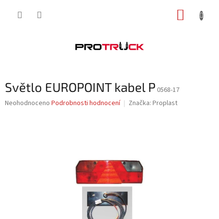
Přejít
NÁKUP
na
obsah
KOŠÍK
Světlo EUROPOINT kabel P
0568-17
Průměrné
Neohodnoceno
Podrobnosti hodnocení
Značka:
Proplast
hodnocení
produktu
je
0,0
z
5
hvězdiček.