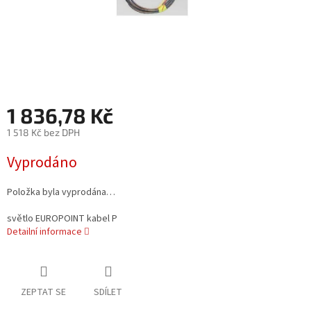
1 836,78 Kč
1 518 Kč bez DPH
Měrná
Vyprodáno
cena:
Položka byla vyprodána…
světlo EUROPOINT kabel P
Detailní informace
ZEPTAT SE
SDÍLET