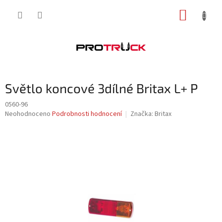
Přejít
NÁKUP
na
obsah
KOŠÍK
Světlo koncové 3dílné Britax L+ P
0560-96
Průměrné
Neohodnoceno
Podrobnosti hodnocení
Značka:
Britax
hodnocení
produktu
je
0,0
z
5
hvězdiček.