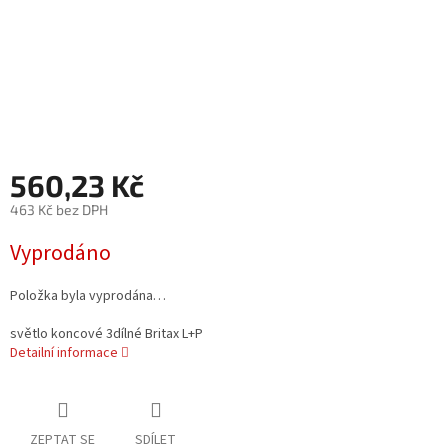
560,23 Kč
463 Kč bez DPH
Měrná
Vyprodáno
cena:
Položka byla vyprodána…
světlo koncové 3dílné Britax L+P
Detailní informace
ZEPTAT SE
SDÍLET