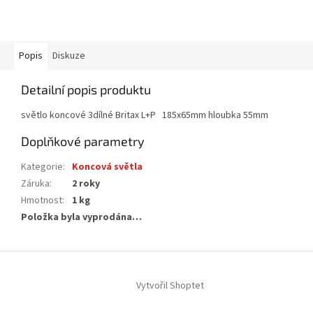
Popis
Diskuze
Detailní popis produktu
světlo koncové 3dílné Britax L+P 185x65mm hloubka 55mm
Doplňkové parametry
Kategorie
:
Koncová světla
Záruka
:
2 roky
Hmotnost
:
1 kg
Položka byla vyprodána…
Z
á
Vytvořil Shoptet
p
a