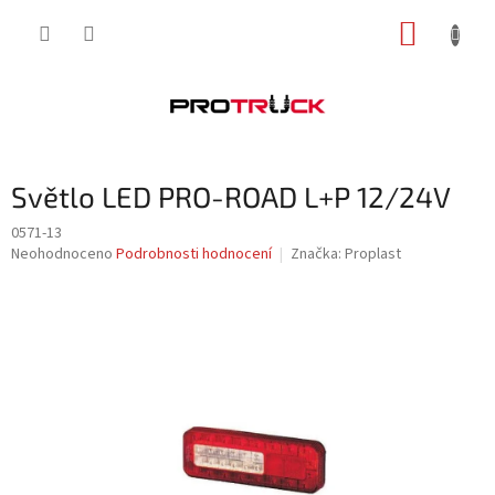
Přejít
NÁKUP
na
obsah
KOŠÍK
Světlo LED PRO-ROAD L+P 12/24V
0571-13
Průměrné
Neohodnoceno
Podrobnosti hodnocení
Značka:
Proplast
hodnocení
produktu
je
0,0
z
5
hvězdiček.