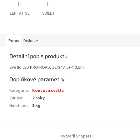
ZEPTAT SE
SDÍLET
Popis
Diskuze
Detailní popis produktu
Světlo LED PRO-ROAD, 12/24V, L+P, 0,5m
Doplňkové parametry
Kategorie
:
Koncová světla
Záruka
:
2 roky
Hmotnost
:
1 kg
Z
á
Vytvořil Shoptet
p