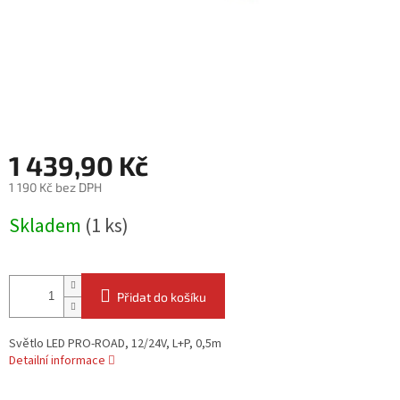
1 439,90 Kč
1 190 Kč bez DPH
Měrná
Skladem
(1 ks)
cena:
Přidat do košíku
Světlo LED PRO-ROAD, 12/24V, L+P, 0,5m
Detailní informace