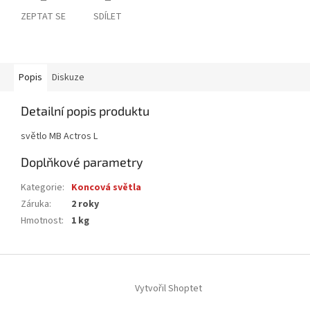
ZEPTAT SE
SDÍLET
Popis
Diskuze
Detailní popis produktu
světlo MB Actros L
Doplňkové parametry
Kategorie
:
Koncová světla
Záruka
:
2 roky
Hmotnost
:
1 kg
Z
á
Vytvořil Shoptet
p
a