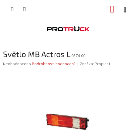
Přejít
NÁKUP
na
obsah
KOŠÍK
Světlo MB Actros L
0574-00
Průměrné
Neohodnoceno
Podrobnosti hodnocení
Značka:
Proplast
hodnocení
produktu
je
0,0
z
5
hvězdiček.