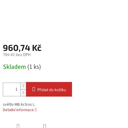
960,74 Kč
794 Kč bez DPH
Měrná
Skladem
(1 ks)
cena:
Přidat do košíku
světlo MB Actros L
Detailní informace