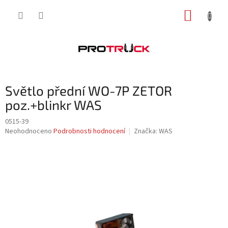
Přejít
NÁKUP
na
obsah
KOŠÍK
Světlo přední WO-7P ZETOR
poz.+blinkr WAS
0515-39
Průměrné
Neohodnoceno
Podrobnosti hodnocení
Značka:
WAS
hodnocení
produktu
je
0,0
z
5
hvězdiček.