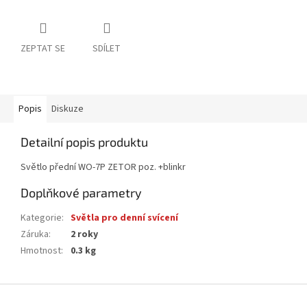
ZEPTAT SE
SDÍLET
Popis
Diskuze
Detailní popis produktu
Světlo přední WO-7P ZETOR poz. +blinkr
Doplňkové parametry
Kategorie
:
Světla pro denní svícení
Záruka
:
2 roky
Hmotnost
:
0.3 kg
Z
á