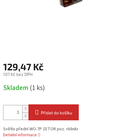
129,47 Kč
107 Kč bez DPH
Měrná
Skladem
(1 ks)
cena:
Přidat do košíku
Světlo přední WO-7P ZETOR poz. +blinkr
Detailní informace