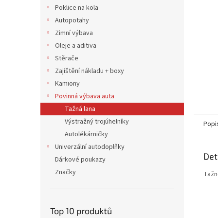
n
Poklice na kola
e
Autopotahy
l
Zimní výbava
Oleje a aditiva
Stěrače
Zajištění nákladu + boxy
Kamiony
Povinná výbava auta
Tažná lana
Výstražný trojúhelníky
Popi
Autolékárničky
Univerzální autodoplňky
Det
Dárkové poukazy
Značky
Tažn
Top 10 produktů