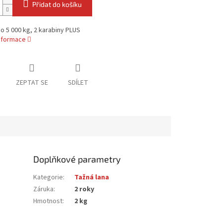
Přidat do košíku
o 5 000 kg, 2 karabiny PLUS
informace
ZEPTAT SE
SDÍLET
Doplňkové parametry
Kategorie
:
Tažná lana
Záruka
:
2 roky
Hmotnost
:
2 kg