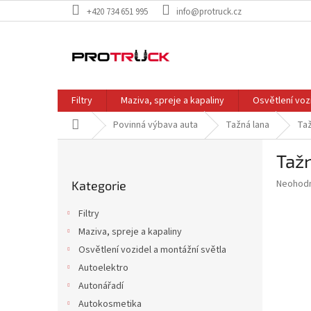
Přejít
+420 734 651 995
info@protruck.cz
na
obsah
Filtry
Maziva, spreje a kapaliny
Osvětlení voz
Domů
Povinná výbava auta
Tažná lana
Taž
P
Tažn
o
Přeskočit
s
Průměr
Neohod
Kategorie
kategorie
t
hodnoce
r
produkt
Filtry
a
je
Maziva, spreje a kapaliny
0,0
n
z
Osvětlení vozidel a montážní světla
n
5
í
Autoelektro
hvězdič
p
Autonářadí
a
Autokosmetika