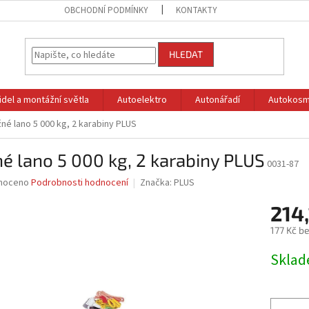
OBCHODNÍ PODMÍNKY
KONTAKTY
HLEDAT
idel a montážní světla
Autoelektro
Autonářadí
Autokosm
né lano 5 000 kg, 2 karabiny PLUS
é lano 5 000 kg, 2 karabiny PLUS
0031-87
né
noceno
Podrobnosti hodnocení
Značka:
PLUS
ní
214,
u
177 Kč b
Měrná
Skla
cena:
ek.