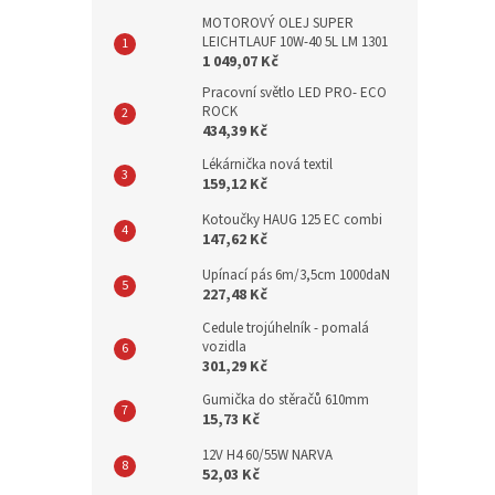
MOTOROVÝ OLEJ SUPER
LEICHTLAUF 10W-40 5L LM 1301
1 049,07 Kč
Pracovní světlo LED PRO- ECO
ROCK
434,39 Kč
Lékárnička nová textil
159,12 Kč
Kotoučky HAUG 125 EC combi
147,62 Kč
Upínací pás 6m/3,5cm 1000daN
227,48 Kč
Cedule trojúhelník - pomalá
vozidla
301,29 Kč
Gumička do stěračů 610mm
15,73 Kč
12V H4 60/55W NARVA
52,03 Kč