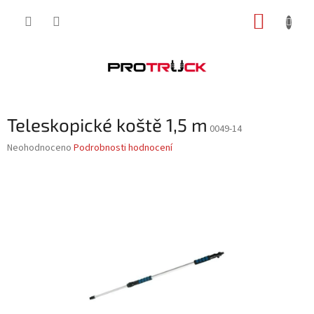
Přejít
NÁKUP
na
obsah
KOŠÍK
Teleskopické koště 1,5 m
0049-14
Průměrné
Neohodnoceno
Podrobnosti hodnocení
hodnocení
produktu
je
0,0
z
5
hvězdiček.