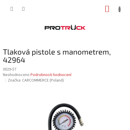
Přejít
NÁKUP
na
obsah
KOŠÍK
Tlaková pistole s manometrem,
42964
0029-57
Průměrné
Neohodnoceno
Podrobnosti hodnocení
hodnocení
Značka:
CARCOMMERCE (Poland)
produktu
je
0,0
z
5
hvězdiček.