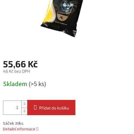
55,66 Kč
46 Kč bez DPH
Měrná
Skladem
(>5 ks)
cena:
Přidat do košíku
Sáček 30ks.
Detailní informace