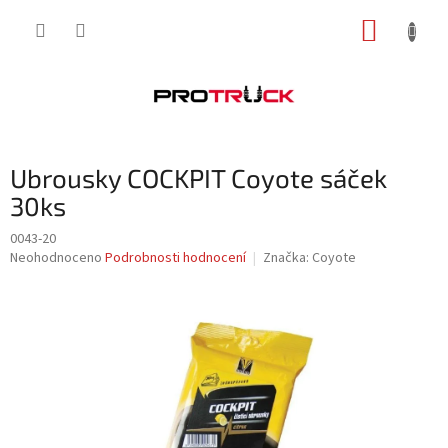
Přejít
NÁKUP
na
obsah
KOŠÍK
Ubrousky COCKPIT Coyote sáček
30ks
0043-20
Průměrné
Neohodnoceno
Podrobnosti hodnocení
Značka:
Coyote
hodnocení
produktu
je
0,0
z
5
hvězdiček.