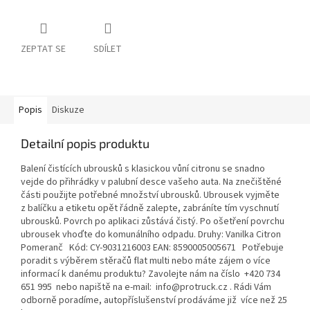
ZEPTAT SE
SDÍLET
Popis
Diskuze
Detailní popis produktu
Balení čistících ubrousků s klasickou vůní citronu se snadno
vejde do přihrádky v palubní desce vašeho auta. Na znečištěné
části použijte potřebné množství ubrousků. Ubrousek vyjměte
z balíčku a etiketu opět řádně zalepte, zabráníte tím vyschnutí
ubrousků. Povrch po aplikaci zůstává čistý. Po ošetření povrchu
ubrousek vhoďte do komunálního odpadu. Druhy: Vanilka Citron
Pomeranč Kód: CY-9031216003 EAN: 8590005005671 Potřebuje
poradit s výběrem stěračů flat multi nebo máte zájem o více
informací k danému produktu? Zavolejte nám na číslo +420 734
651 995 nebo napiště na e-mail: info@protruck.cz . Rádi Vám
odborně poradíme, autopříslušenství prodáváme již více než 25