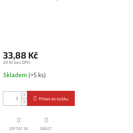
33,88 Kč
28 Kč bez DPH
Měrná
Skladem
(>5 ks)
cena:
Přidat do košíku
ZEPTAT SE
SDÍLET