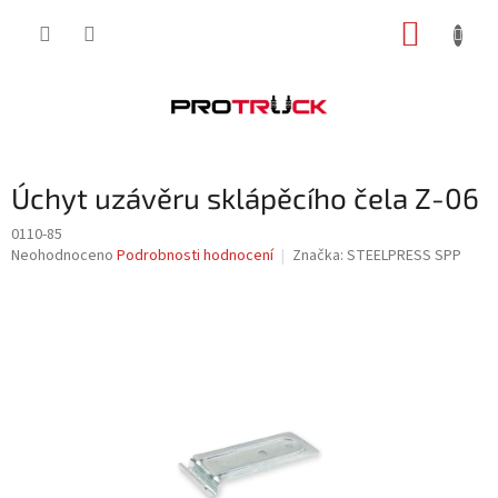
Přejít
NÁKUP
na
obsah
KOŠÍK
Úchyt uzávěru sklápěcího čela Z-06
0110-85
Průměrné
Neohodnoceno
Podrobnosti hodnocení
Značka:
STEELPRESS SPP
hodnocení
produktu
je
0,0
z
5
hvězdiček.