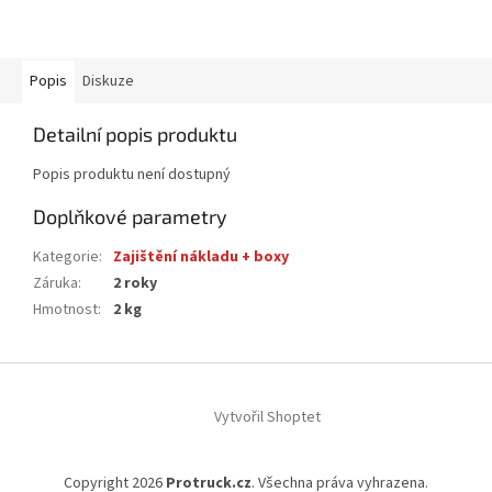
Popis
Diskuze
Detailní popis produktu
Popis produktu není dostupný
Doplňkové parametry
Kategorie
:
Zajištění nákladu + boxy
Záruka
:
2 roky
Hmotnost
:
2 kg
Z
á
Vytvořil Shoptet
p
a
t
Copyright 2026
Protruck.cz
. Všechna práva vyhrazena.