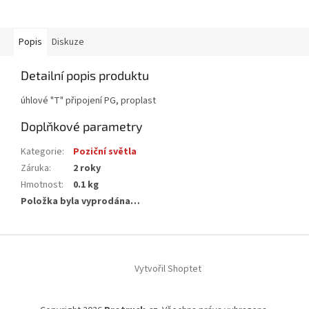
Popis
Diskuze
Detailní popis produktu
úhlové "T" připojení PG, proplast
Doplňkové parametry
Kategorie
:
Poziční světla
Záruka
:
2 roky
Hmotnost
:
0.1 kg
Položka byla vyprodána…
Z
á
Vytvořil Shoptet
p
a
t