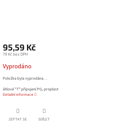
95,59 Kč
79 Kč bez DPH
Měrná
Vyprodáno
cena:
Položka byla vyprodána…
úhlové "T" připojení PG, proplast
Detailní informace
ZEPTAT SE
SDÍLET