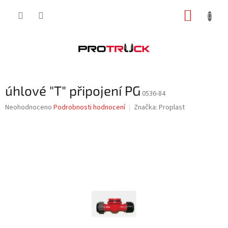
Přejít
NÁKUP
na
obsah
KOŠÍK
úhlové "T" připojení PG
0536-84
Průměrné
Neohodnoceno
Podrobnosti hodnocení
Značka:
Proplast
hodnocení
produktu
je
0,0
z
5
hvězdiček.