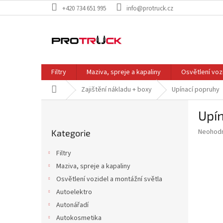
Přejít
+420 734 651 995
info@protruck.cz
na
obsah
Filtry
Maziva, spreje a kapaliny
Osvětlení voz
Domů
Zajištění nákladu + boxy
Upínací popruhy
P
Upín
o
Přeskočit
s
Průměr
Neohod
Kategorie
kategorie
t
hodnoce
r
produkt
Filtry
a
je
Maziva, spreje a kapaliny
0,0
n
z
Osvětlení vozidel a montážní světla
n
5
í
Autoelektro
hvězdič
p
Autonářadí
a
Autokosmetika