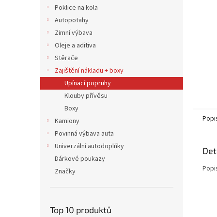
n
Poklice na kola
e
Autopotahy
l
Zimní výbava
Oleje a aditiva
Stěrače
Zajištění nákladu + boxy
Upínací popruhy
Klouby přívěsu
Boxy
Popi
Kamiony
Povinná výbava auta
Univerzální autodoplňky
Det
Dárkové poukazy
Popi
Značky
Top 10 produktů