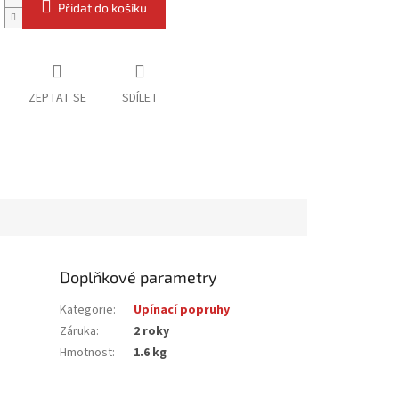
Přidat do košíku
ZEPTAT SE
SDÍLET
Doplňkové parametry
Kategorie
:
Upínací popruhy
Záruka
:
2 roky
Hmotnost
:
1.6 kg