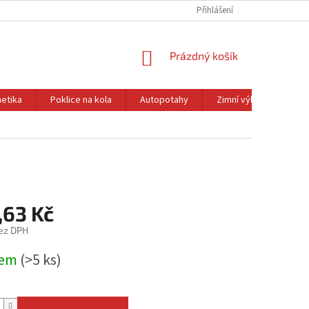
Přihlášení
NÁKUPNÍ
Prázdný košík
KOŠÍK
etika
Poklice na kola
Autopotahy
Zimní výbava
Ol
,63 Kč
ez DPH
dem
(>5 ks)