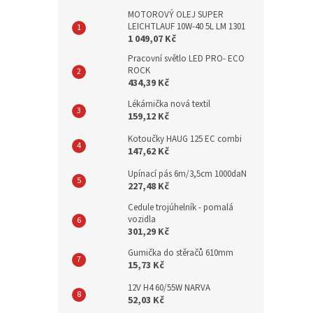
MOTOROVÝ OLEJ SUPER
LEICHTLAUF 10W-40 5L LM 1301
1 049,07 Kč
Pracovní světlo LED PRO- ECO
ROCK
434,39 Kč
Lékárnička nová textil
159,12 Kč
Kotoučky HAUG 125 EC combi
147,62 Kč
Upínací pás 6m/3,5cm 1000daN
227,48 Kč
Cedule trojúhelník - pomalá
vozidla
301,29 Kč
Gumička do stěračů 610mm
15,73 Kč
12V H4 60/55W NARVA
52,03 Kč