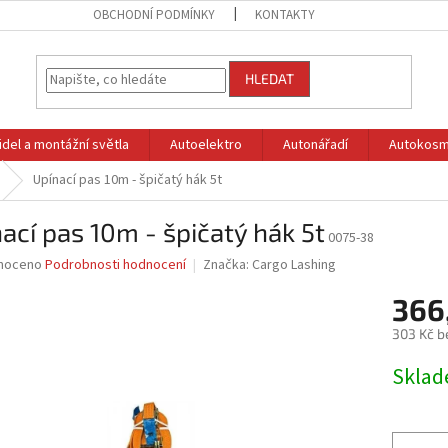
OBCHODNÍ PODMÍNKY
KONTAKTY
HLEDAT
idel a montážní světla
Autoelektro
Autonářadí
Autokosm
Upínací pas 10m - špičatý hák 5t
ací pas 10m - špičatý hák 5t
0075-38
né
noceno
Podrobnosti hodnocení
Značka:
Cargo Lashing
ní
366
u
303 Kč b
Měrná
Skla
cena:
ek.