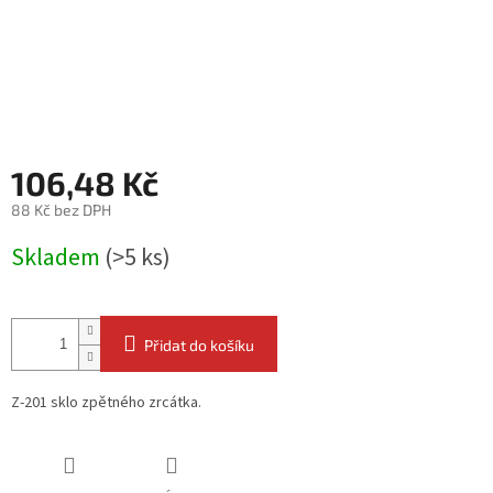
106,48 Kč
88 Kč bez DPH
Měrná
Skladem
(>5 ks)
cena:
Přidat do košíku
Z-201 sklo zpětného zrcátka.