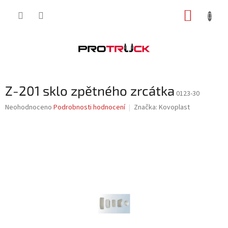
Přejít
NÁKUP
na
obsah
KOŠÍK
Z-201 sklo zpětného zrcátka
0123-30
Průměrné
Neohodnoceno
Podrobnosti hodnocení
Značka:
Kovoplast
hodnocení
produktu
je
0,0
z
5
hvězdiček.