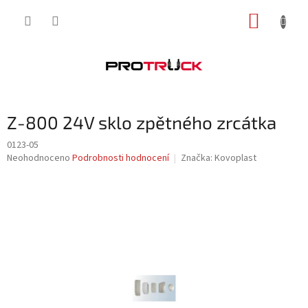
Přejít
NÁKUP
na
obsah
KOŠÍK
Z-800 24V sklo zpětného zrcátka
0123-05
Průměrné
Neohodnoceno
Podrobnosti hodnocení
Značka:
Kovoplast
hodnocení
produktu
je
0,0
z
5
hvězdiček.