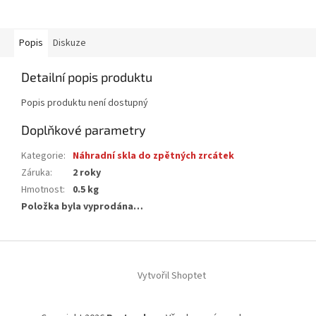
Popis
Diskuze
Detailní popis produktu
Popis produktu není dostupný
Doplňkové parametry
Kategorie
:
Náhradní skla do zpětných zrcátek
Záruka
:
2 roky
Hmotnost
:
0.5 kg
Položka byla vyprodána…
Z
á
Vytvořil Shoptet
p
a
t