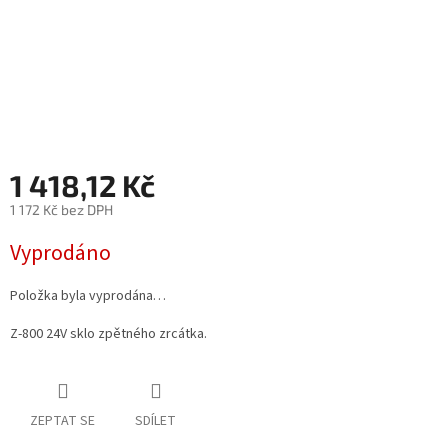
1 418,12 Kč
1 172 Kč bez DPH
Měrná
Vyprodáno
cena:
Položka byla vyprodána…
Z-800 24V sklo zpětného zrcátka.
ZEPTAT SE
SDÍLET