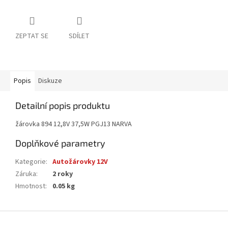
ZEPTAT SE
SDÍLET
Popis
Diskuze
Detailní popis produktu
žárovka 894 12,8V 37,5W PGJ13 NARVA
Doplňkové parametry
Kategorie
:
Autožárovky 12V
Záruka
:
2 roky
Hmotnost
:
0.05 kg
Z
á