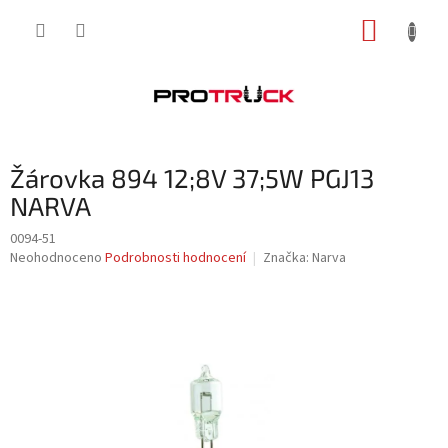
Přejít
NÁKUP
na
obsah
KOŠÍK
Žárovka 894 12;8V 37;5W PGJ13
NARVA
0094-51
Průměrné
Neohodnoceno
Podrobnosti hodnocení
Značka:
Narva
hodnocení
produktu
je
0,0
z
5
hvězdiček.