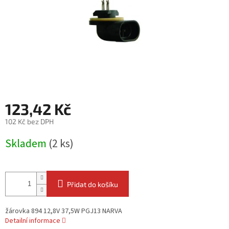
123,42 Kč
102 Kč bez DPH
Měrná
Skladem
(2 ks)
cena:
Přidat do košíku
žárovka 894 12,8V 37,5W PGJ13 NARVA
Detailní informace