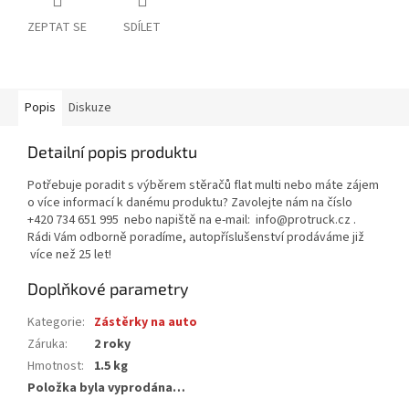
ZEPTAT SE
SDÍLET
Popis
Diskuze
Detailní popis produktu
Potřebuje poradit s výběrem stěračů flat multi nebo máte zájem
o více informací k danému produktu? Zavolejte nám na číslo
+420 734 651 995 nebo napiště na e-mail: info@protruck.cz .
Rádi Vám odborně poradíme, autopříslušenství prodáváme již
více než 25 let!
Doplňkové parametry
Kategorie
:
Zástěrky na auto
Záruka
:
2 roky
Hmotnost
:
1.5 kg
Položka byla vyprodána…