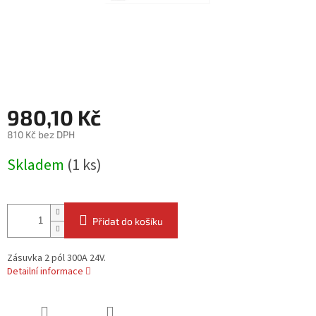
980,10 Kč
810 Kč bez DPH
Měrná
Skladem
(1 ks)
cena:
Přidat do košíku
Zásuvka 2 pól 300A 24V.
Detailní informace