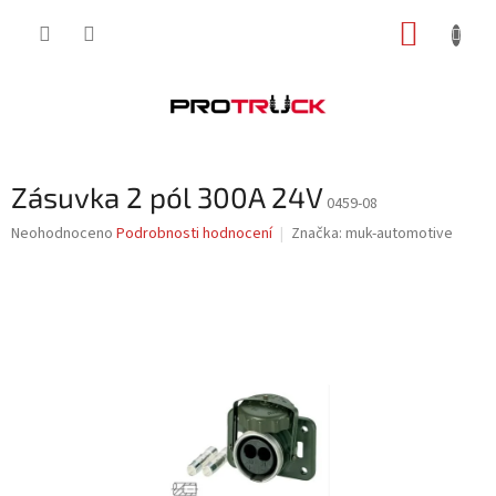
Přejít
NÁKUP
na
obsah
KOŠÍK
Zásuvka 2 pól 300A 24V
0459-08
Průměrné
Neohodnoceno
Podrobnosti hodnocení
Značka:
muk-automotive
hodnocení
produktu
je
0,0
z
5
hvězdiček.