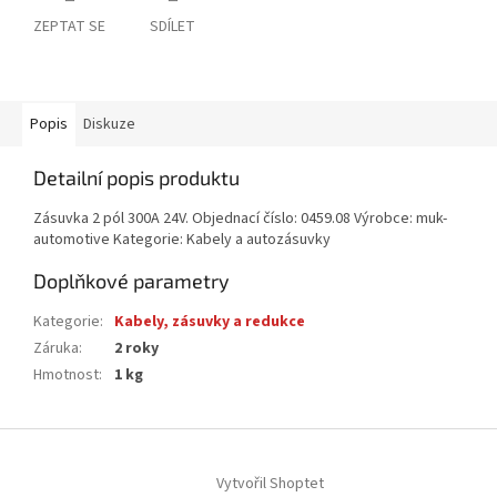
ZEPTAT SE
SDÍLET
Popis
Diskuze
Detailní popis produktu
Zásuvka 2 pól 300A 24V. Objednací číslo: 0459.08 Výrobce: muk-
automotive Kategorie: Kabely a autozásuvky
Doplňkové parametry
Kategorie
:
Kabely, zásuvky a redukce
Záruka
:
2 roky
Hmotnost
:
1 kg
Z
á
Vytvořil Shoptet
p