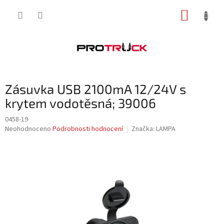
Přejít
NÁKUP
na
obsah
KOŠÍK
Zásuvka USB 2100mA 12/24V s
krytem vodotěsná; 39006
0458-19
Průměrné
Neohodnoceno
Podrobnosti hodnocení
Značka:
LAMPA
hodnocení
produktu
je
0,0
z
5
hvězdiček.